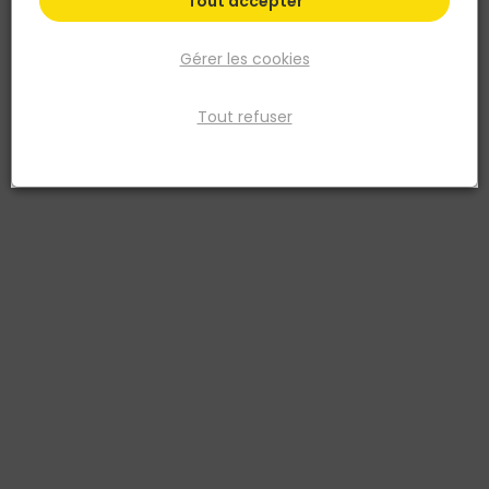
Tout accepter
Gérer les cookies
Tout refuser
FERRO
DEBARGE
Portillon LARIO largeur 1 m
Chapeau pour poteau Alu
Gris 7016 - Maille 200 x 50
EVOLUH27/34 60 x 75mm
mm - Fil 4 mm
Noir
3760193241297
Voir plus de modèles
7,91 €
à partir de
TTC
382,08 €
TTC
Livraison à domicile
Livraison à domicile
Retrait en point de vente
Retrait en point de vente
Ajouter au panier
Ajouter au panier