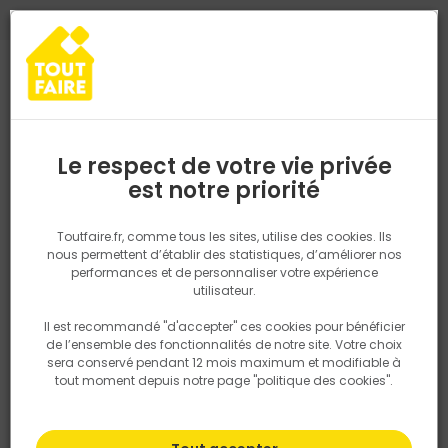
0
0
TROUVEZ VOTRE MAGASIN TOUT FAIRE
Choisir mon magasin
Saisissez votre région pour les informations de stock et de
livraison. Votre emplacement ne sera pas partagé.
Le respect de votre vie privée
Retrouvez les délais et options de
est notre priorité
Accueil
PRODUITS
Aménagement extérieur
Portail, clotûre
Po
livraison ainsi que les disponibiltiés en
magasin
P. ex. Ile de france
Toutfaire.fr, comme tous les sites, utilise des cookies. Ils
Portail et portillon
nous permettent d’établir des statistiques, d’améliorer nos
performances et de personnaliser votre expérience
Rechercher
utilisateur.
Il est recommandé "d'accepter" ces cookies pour bénéficier
Nous utilisons des cookies pour fournir ce service. En
Filtrer
de l’ensemble des fonctionnalités de notre site. Votre choix
savoir plus sur la façon dont nous utilisons les cookies
sera conservé pendant 12 mois maximum et modifiable à
dans notre politique.
tout moment depuis notre page "politique des cookies".
Par défaut
Tri
5 produits
Prix
TTC