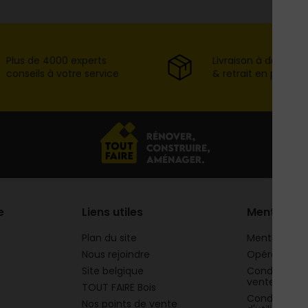
Plus de 4000 experts
Livraison à domicil
conseils à votre service
& retrait en point d
e
Liens utiles
Mentions
Plan du site
Mentions lég
Nous rejoindre
Opération 
Site belgique
Conditions g
vente
TOUT FAIRE Bois
Conditions g
Nos points de vente