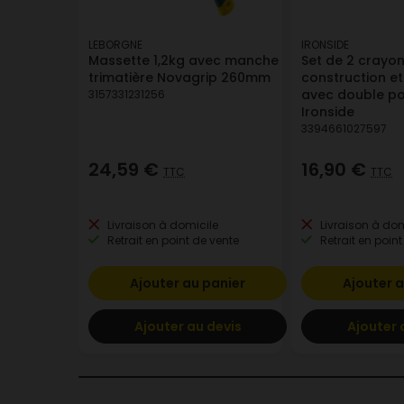
LEBORGNE
IRONSIDE
Massette 1,2kg avec manche
Set de 2 crayo
trimatière Novagrip 260mm
construction e
avec double poi
3157331231256
Ironside
3394661027597
24,59 €
16,90 €
TTC
TTC
Livraison à domicile
Livraison à dom
Retrait en point de vente
Retrait en point
Ajouter au panier
Ajouter a
Ajouter au devis
Ajouter 