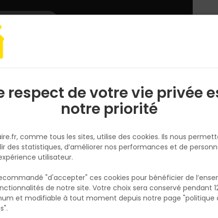
L'enseigne
Nous rejoindre
Services
DEMANDER
CATALOGUES
UN
DEVIS/PRIX
ge à main
Outil de fixation
Agrafes Galva Large - Type L - 8MM x 1440
e respect de votre vie privée e
S
l
notre priorité
IRONSIDE
Agrafes Galva Large - Type L -
ire.fr, comme tous les sites, utilise des cookies. Ils nous permet
8MM x 1440- Ironside
lir des statistiques, d’améliorer nos performances et de personn
Réf. 3394661400390
expérience utilisateur.
AGRAFE GALVA LARGE 8MM X 1440 TYPE L
 recommandé "d'accepter" ces cookies pour bénéficier de l’ens
nctionnalités de notre site. Votre choix sera conservé pendant 1
N
Voir plus
p
um et modifiable à tout moment depuis notre page "politique 
p
s".
Fiche produit