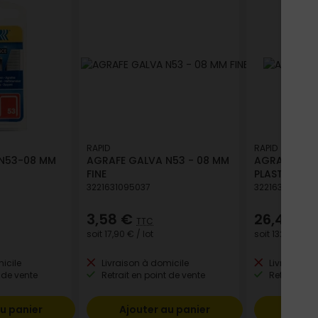
RAPID
RAPID
 N53-08 MM
AGRAFE GALVA N53 - 08 MM
AGRAFE GRI
FINE
PLASTIFIEE V
3221631095037
3221631088077
3,58 €
26,47 €
TTC
T
soit
17,90 €
/ lot
soit
132,35 €
/ l
icile
Livraison à domicile
Livraison à
 de vente
Retrait en point de vente
Retrait en p
u panier
Ajouter au panier
Ajout