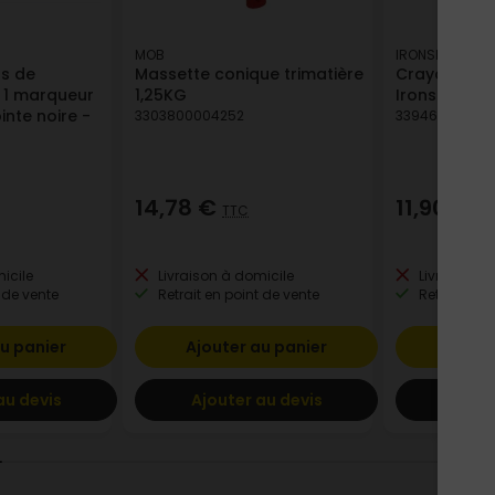
MOB
IRONSIDE
ns de
Massette conique trimatière
Crayon de c
t 1 marqueur
1,25KG
Ironside po
nte noire -
3303800004252
339466102656
14,78 €
11,90 €
TTC
TT
icile
Livraison à domicile
Livraison à
 de vente
Retrait en point de vente
Retrait en p
u panier
Ajouter au panier
Ajout
au devis
Ajouter au devis
Ajout