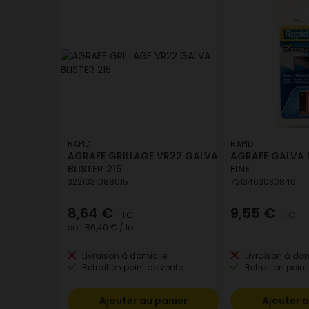
RAPID
RAPID
AGRAFE GRILLAGE VR22 GALVA
AGRAFE GALVA
BLISTER 215
FINE
3221631088015
7313463030846
8,64 €
9,55 €
TTC
TTC
soit
86,40 €
/ lot
Livraison à domicile
Livraison à dom
Retrait en point de vente
Retrait en point
Ajouter au panier
Ajouter a