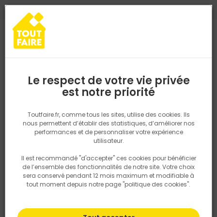
0
0
TROUVEZ VOTRE MAGASIN TOUT FAIRE
Choisir mon magasin
Saisissez votre région pour les informations de stock et de
livraison. Votre emplacement ne sera pas partagé.
Le respect de votre vie privée
Retrouvez les délais et options de
est notre priorité
Accueil
PRODUITS
Revêtement sol et mur, finition
Parquet, lam
livraison ainsi que les disponibiltiés en
magasin
P. ex. Ile de france
Toutfaire.fr, comme tous les sites, utilise des cookies. Ils
nous permettent d’établir des statistiques, d’améliorer nos
performances et de personnaliser votre expérience
Rechercher
utilisateur.
Il est recommandé "d'accepter" ces cookies pour bénéficier
Nous utilisons des cookies pour fournir ce service. En
de l’ensemble des fonctionnalités de notre site. Votre choix
savoir plus sur la façon dont nous utilisons les cookies
sera conservé pendant 12 mois maximum et modifiable à
dans notre politique.
tout moment depuis notre page "politique des cookies".