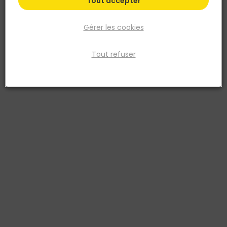
Tout accepter
Gérer les cookies
Tout refuser
EGGER
Panneau DECOWALL - 660x1250MM ép.12MM -
DO005 Ardoise Narva
Réf. 9010771467231
Le panneau DECOWALL D05 Ardoise Narva en OSB encollé, de
dimensions 1250x660mm, présente un profil à rainure et languette
pour une installation facile. Sa surface décorative en impression
numérique offre un aspect naturel et chaleureux, parfait pour les