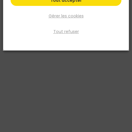
Tout accepter
Gérer les cookies
Tout refuser
GRIFFON
AEROSOL LUBRIT-ALL MULTISPRAY MULTI USAGE 300
ML
Réf. 8710439019994
Spray multi sens d'entretien multi usages : permet de graisser.
protéger. nettoyer et dégripper les pièces métalliques. Utilisation :
Lubrification des robinets de radiateurs. des boulons et des câbles
de treuil. Métier : Plombiers. chauffagistes. maçons. paysagistes.