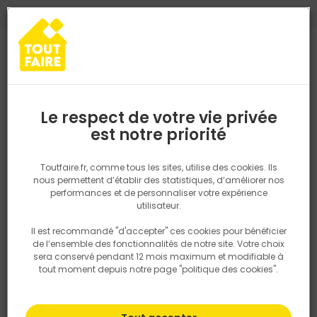
0
0
TROUVEZ VOTRE MAGASIN TOUT FAIRE
Choisir mon magasin
Saisissez votre région pour les informations de stock et de
livraison. Votre emplacement ne sera pas partagé.
Le respect de votre vie privée
Retrouvez les délais et options de
est notre priorité
Accueil
PRODUITS
Revêtement sol et mur, finition
Peinture et t
livraison ainsi que les disponibiltiés en
magasin
P. ex. Ile de france
Toutfaire.fr, comme tous les sites, utilise des cookies. Ils
nous permettent d’établir des statistiques, d’améliorer nos
performances et de personnaliser votre expérience
Rechercher
utilisateur.
Il est recommandé "d'accepter" ces cookies pour bénéficier
Nous utilisons des cookies pour fournir ce service. En
de l’ensemble des fonctionnalités de notre site. Votre choix
savoir plus sur la façon dont nous utilisons les cookies
sera conservé pendant 12 mois maximum et modifiable à
dans notre politique.
tout moment depuis notre page "politique des cookies".