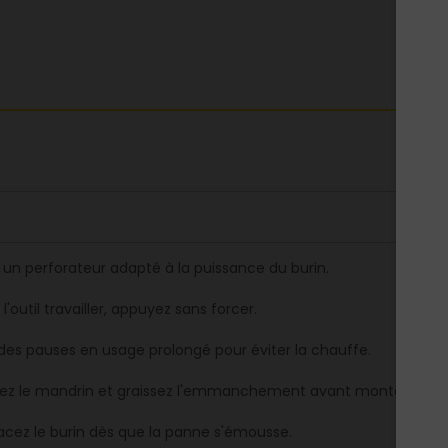
z un perforateur adapté à la puissance du burin.
 l'outil travailler, appuyez sans forcer.
 des pauses en usage prolongé pour éviter la chauffe.
ez le mandrin et graissez l'emmanchement avant montage.
cez le burin dès que la panne s'émousse.