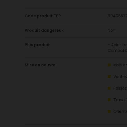
Code produit TFP
9940657
Produit dangereux
Non
Plus produit
- Acier t
Compatib
Mise en oeuvre
Insérez
Vérifie
Passez
Travail
Orient