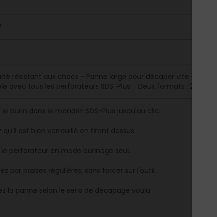
7
raité résistant aux chocs - Panne large pour décaper vite - E
le avec tous les perforateurs SDS-Plus - Deux formats : 20x2
 le burin dans le mandrin SDS-Plus jusqu'au clic.
z qu'il est bien verrouillé en tirant dessus.
 le perforateur en mode burinage seul.
lez par passes régulières, sans forcer sur l'outil.
ez la panne selon le sens de décapage voulu.