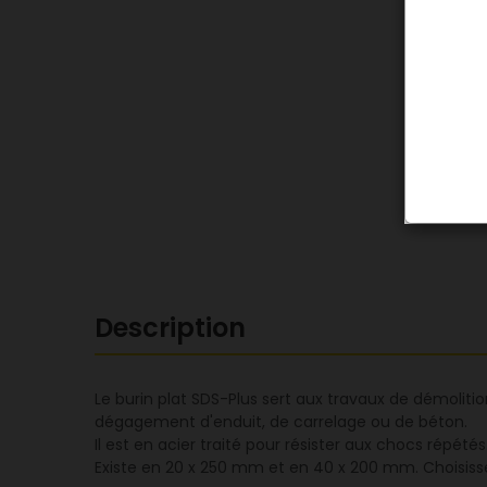
Description
Le burin plat SDS-Plus sert aux travaux de démolit
dégagement d'enduit, de carrelage ou de béton.
Il est en acier traité pour résister aux chocs répé
Existe en 20 x 250 mm et en 40 x 200 mm. Choisissez