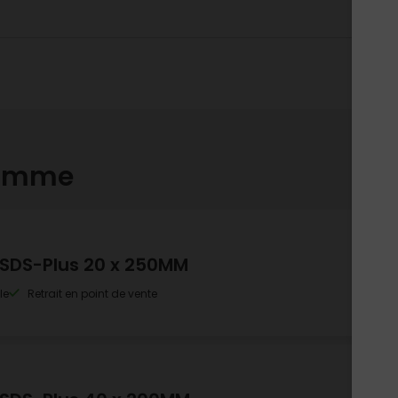
gamme
 SDS-Plus 20 x 250MM
le
Retrait en point de vente