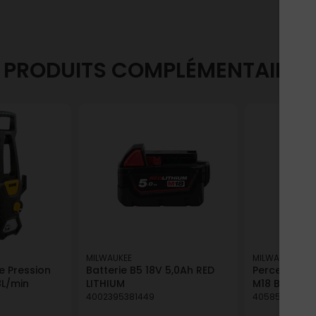
PRODUITS COMPLÉMENTAIRES
MILWAUKEE
MILWAUKEE
e Pression
Batterie B5 18V 5,0Ah RED
Perceuse-vi
8L/min
LITHIUM
M18 BLDDRC-
4002395381449
40585464770