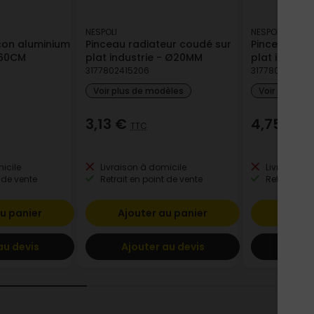
NESPOLI
NESPOLI
çon aluminium
Pinceau radiateur coudé sur
Pinceau rad
 60CM
plat industrie - Ø20MM
plat indust
3177802415206
317780241530
Voir plus de modèles
Voir plus de
3,13 €
4,75 €
TTC
TT
icile
Livraison à domicile
Livraison à
 de vente
Retrait en point de vente
Retrait en p
u panier
Ajouter au panier
Ajout
au devis
Ajouter au devis
Ajout