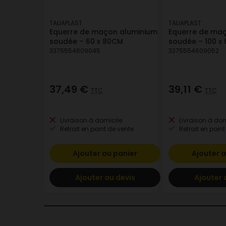
TALIAPLAST
TALIAPLAST
Equerre de maçon aluminium
Equerre de ma
soudée – 60 x 80CM
soudée – 100 x
3375554609045
3375554609052
37,49 €
39,11 €
TTC
TTC
Livraison à domicile
Livraison à dom
Retrait en point de vente
Retrait en point
Ajouter au panier
Ajouter a
Ajouter au devis
Ajouter 