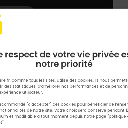
L'enseigne
Nous rejoindre
Services
DEMANDER
CATALOGUES
UN
DEVIS/PRIX
e électroportatif
Consommable et accessoires
Burin plat compatib
e respect de votre vie privée e
S
l
notre priorité
DIAGER
Burin plat compatible SDS-Plu
ire.fr, comme tous les sites, utilise des cookies. Ils nous permet
x 200MM
lir des statistiques, d’améliorer nos performances et de personn
Réf. 3336600063525
expérience utilisateur.
Burin plat pour perforateurs à emmanche
 recommandé "d'accepter" ces cookies pour bénéficier de l’ens
SDS-Plus. Sa panne large de 40 mm et sa
nctionnalités de notre site. Votre choix sera conservé pendant 1
N
longueur de 200 mm conviennent au déca
p
um et modifiable à tout moment depuis notre page "politique 
p
et à la démolition de béton, d'enduit ou de
s".
carrelage. L'acier traité tient bien à l'usage. I