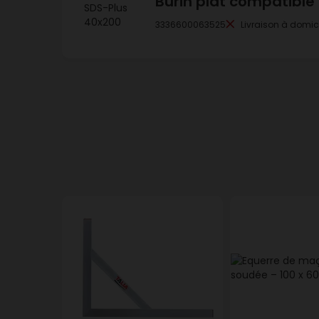
Burin plat compatible
3336600063525
Livraison à domic