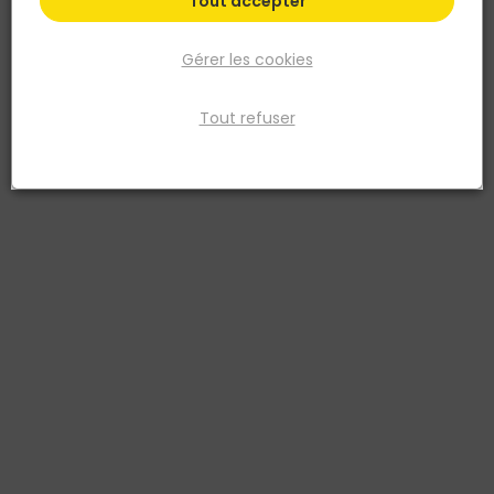
Tout accepter
Gérer les cookies
Tout refuser
TALIAPLAST
Cale à béton ronde – 30MM - Sac de 100 pièces
Réf. 3375556001175
Très robuste, positionne de manière efficace l’armature dans le
coffrage, horizontalement ou verticalement. Accepte des fers à
béton de Ø 8 à 12 mm. (Sac de 100 pièces).
Voir plus
Fiche produit