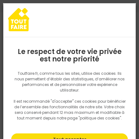
0
0
TROUVEZ VOTRE MAGASIN TOUT FAIRE
Choisir mon magasin
Saisissez votre région pour les informations de stock et de
livraison. Votre emplacement ne sera pas partagé.
Le respect de votre vie privée
Retrouvez les délais et options de
est notre priorité
Accueil
PRODUITS
Outillage & équipement
Outillage à main
livraison ainsi que les disponibiltiés en
magasin
P. ex. Ile de france
Toutfaire.fr, comme tous les sites, utilise des cookies. Ils
nous permettent d’établir des statistiques, d’améliorer nos
performances et de personnaliser votre expérience
Rechercher
utilisateur.
Il est recommandé "d'accepter" ces cookies pour bénéficier
Nous utilisons des cookies pour fournir ce service. En
de l’ensemble des fonctionnalités de notre site. Votre choix
savoir plus sur la façon dont nous utilisons les cookies
sera conservé pendant 12 mois maximum et modifiable à
dans notre politique.
tout moment depuis notre page "politique des cookies".