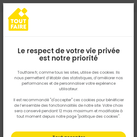
0
0
TROUVEZ VOTRE MAGASIN TOUT FAIRE
Choisir mon magasin
Saisissez votre région pour les informations de stock et de
livraison. Votre emplacement ne sera pas partagé.
Le respect de votre vie privée
Retrouvez les délais et options de
est notre priorité
Accueil
PRODUITS
Outillage & équipement
Outillage à main
livraison ainsi que les disponibiltiés en
magasin
P. ex. Ile de france
Toutfaire.fr, comme tous les sites, utilise des cookies. Ils
nous permettent d’établir des statistiques, d’améliorer nos
performances et de personnaliser votre expérience
Rechercher
utilisateur.
Il est recommandé "d'accepter" ces cookies pour bénéficier
Nous utilisons des cookies pour fournir ce service. En
de l’ensemble des fonctionnalités de notre site. Votre choix
savoir plus sur la façon dont nous utilisons les cookies
sera conservé pendant 12 mois maximum et modifiable à
dans notre politique.
tout moment depuis notre page "politique des cookies".