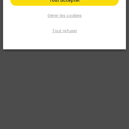
Tout accepter
Gérer les cookies
Tout refuser
ILLBRUCK
Cale de montage plastique crantée AB411 - 50
cales
Réf. 3700242607377
Cale de montage en plastique pour le calage et la fixation des
menuiseries : pré-cadres, dormants, huisseries, mais aussi
terrasses bois, planchers et tasseaux. Crantée sur ses deux faces,
elle ne glisse pas une fois positionnée et laisse passer la vis sans