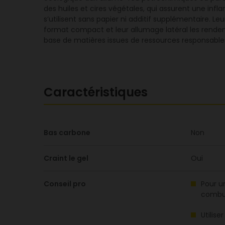
des huiles et cires végétales, qui assurent une i
s’utilisent sans papier ni additif supplémentaire. 
format compact et leur allumage latéral les rendent 
base de matières issues de ressources responsables
Caractéristiques
Bas carbone
Non
Craint le gel
Oui
Conseil pro
Pour un
combus
Utilis