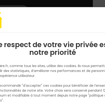
L'enseigne
Nous rejoindre
Services
DEMANDER
CATALOGUES
UN
DEVIS/PRIX
roguerie
Carrés allume-feu ECOGENE - Boite de 32 pièces
e respect de votre vie privée e
S
l
notre priorité
ECOGENE
Carrés allume-feu ECOGENE - 
ire.fr, comme tous les sites, utilise des cookies. Ils nous permet
de 32 pièces
lir des statistiques, d’améliorer nos performances et de personn
Réf. 3420900125516
expérience utilisateur.
Les carrés allume-feu ECOGENE – boîte de 
 recommandé "d'accepter" ces cookies pour bénéficier de l’ens
pièces assurent un allumage rapide, propre 
nctionnalités de notre site. Votre choix sera conservé pendant 1
N
sans odeur de vos poêles, cheminées, barb
p
um et modifiable à tout moment depuis notre page "politique 
p
inserts et feux de camp. Composés à 100 %
s".
d’ingrédients naturels (sciure de bois de con