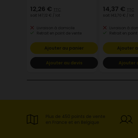
12,26 €
14,37 €
TTC
TTC
soit
147,12 €
/ lot
soit
143,70 €
/ lot
Livraison à domicile
Livraison à dom
Retrait en point de vente
Retrait en point
Ajouter au panier
Ajouter a
Ajouter au devis
Ajouter 
Plus de 450 points de vente
en France et en Belgique