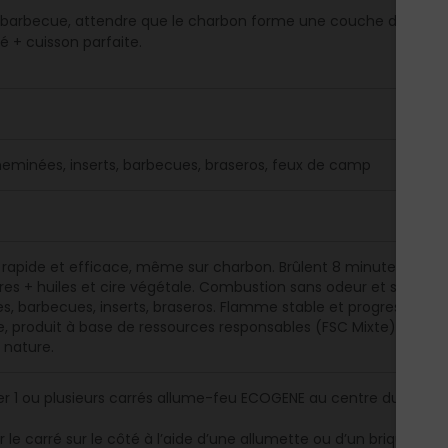
 barbecue, attendre que le charbon forme une couche de braise
é + cuisson parfaite.
heminées, inserts, barbecues, braseros, feux de camp
rapide et efficace, même sur charbon. Brûlent 8 minutes, pas be
res + huiles et cire végétale. Combustion sans odeur et sans alté
, barbecues, inserts, braseros. Flamme stable et progressive, p
e, produit à base de ressources responsables (FSC Mixte). Forma
 nature.
r 1 ou plusieurs carrés allume-feu ECOGENE au centre du foyer, 
 le carré sur le côté à l’aide d’une allumette ou d’un briquet.