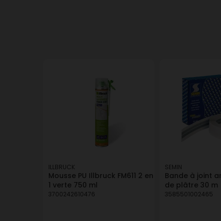
ILLBRUCK
SEMIN
Mousse PU Illbruck FM611 2 en
Bande à joint 
1 verte 750 ml
de plâtre 30 m
3700242610476
3585501002465