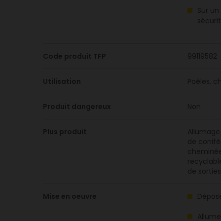
Sur un
sécurit
Code produit TFP
99119582
Utilisation
Poêles, c
Produit dangereux
Non
Plus produit
Allumage 
de conifè
cheminées
recyclabl
de sorties
Mise en oeuvre
Dépose
Allumer