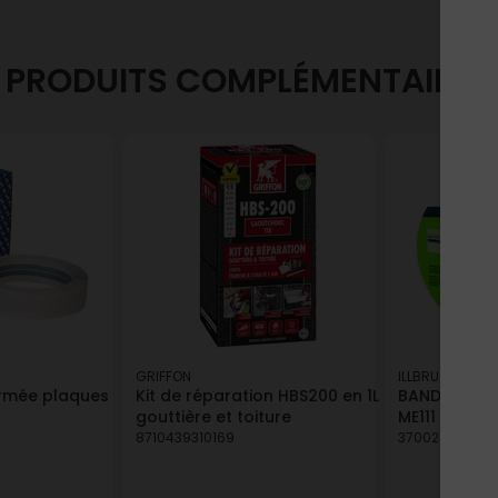
PRODUITS COMPLÉMENTAIRES
GRIFFON
ILLBRUCK
armée plaques
Kit de réparation HBS200 en 1L
BANDE ETANC
gouttière et toiture
ME111 TUILE 
8710439310169
370024261097