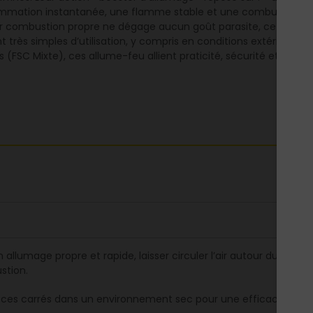
nflammation instantanée, une flamme stable et une combustion 
Leur combustion propre ne dégage aucun goût parasite, ce qui en f
très simples d’utilisation, y compris en conditions extérieures.
 (FSC Mixte), ces allume-feu allient praticité, sécurité et dém
 allumage propre et rapide, laisser circuler l’air autour du carr
tion.
er ces carrés dans un environnement sec pour une efficacité opt