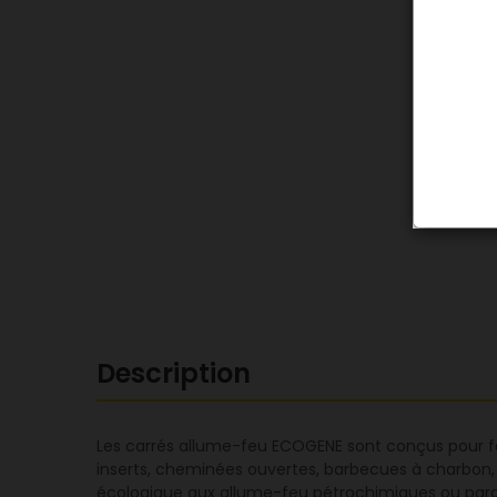
Description
Les carrés allume-feu ECOGENE sont conçus pour fo
inserts, cheminées ouvertes, barbecues à charbon, b
écologique aux allume-feu pétrochimiques ou paraff