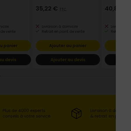
35,22 €
40,83 €
TTC
icile
Livraison à domicile
Livraison à
 de vente
Retrait en point de vente
Retrait en p
u panier
Ajouter au panier
Ajout
au devis
Ajouter au devis
Ajout
Plus de 4000 experts
Livraison à domicil
conseils à votre service
& retrait en point d