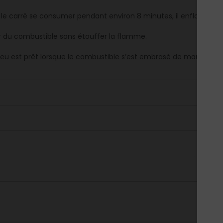
r le carré se consumer pendant environ 8 minutes, il enflamme p
r du combustible sans étouffer la flamme.
feu est prêt lorsque le combustible s’est embrasé de manière 