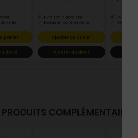
icile
Livraison à domicile
Livraison à
 de vente
Retrait en point de vente
Retrait en p
u panier
Ajouter au panier
Ajout
au devis
Ajouter au devis
Ajout
PRODUITS COMPLÉMENTAIRES