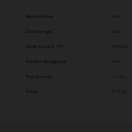
Bas carbone
Non
Craint le gel
Non
Code produit TFP
99111054
Produit dangereux
Non
Plus produit
7 mm
Poids
0.02 kg