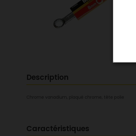
Description
Chrome vanadium, plaqué chrome, tête polie
Caractéristiques