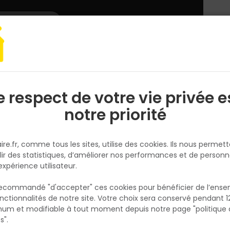
L'enseigne
Nous rejoindre
Services
DEMANDER
CATALOGUES
UN
DEVIS/PRIX
ge à main
Clé mixte -7MM- Ironside
e respect de votre vie privée e
S
l
notre priorité
IRONSIDE
Clé mixte -7MM- Ironside
ire.fr, comme tous les sites, utilise des cookies. Ils nous permet
Réf. 3394661120212
lir des statistiques, d’améliorer nos performances et de personn
expérience utilisateur.
Chrome vanadium, plaqué chrome, tête pol
 recommandé "d'accepter" ces cookies pour bénéficier de l’ens
Voir plus
nctionnalités de notre site. Votre choix sera conservé pendant 1
N
p
um et modifiable à tout moment depuis notre page "politique 
Fiche produit
p
s".