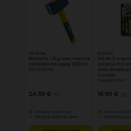
LEBORGNE
IRONSIDE
Massette 1,2kg avec manche
Set de 2 crayo
trimatière Novagrip 260mm
construction e
avec double poi
3157331231256
Ironside
3394661027597
24,59 €
16,90 €
TTC
TTC
Livraison à domicile
Livraison à dom
Retrait en point de vente
Retrait en point
Ajouter au panier
Ajouter a