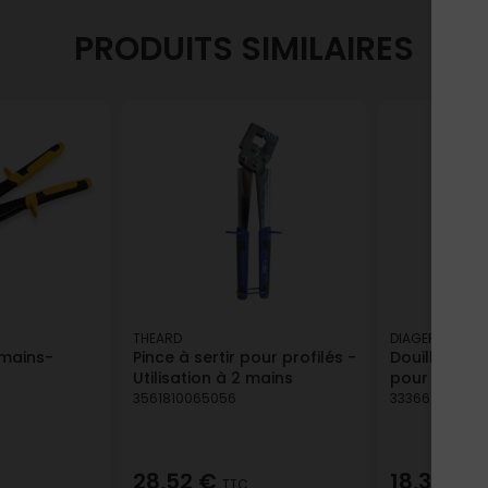
PRODUITS SIMILAIRES
THEARD
DIAGER
 mains-
Pince à sertir pour profilés -
Douille mag
Utilisation à 2 mains
pour vis à 
3561810065056
3336600173118
28,52 €
18,31 €
TTC
TT