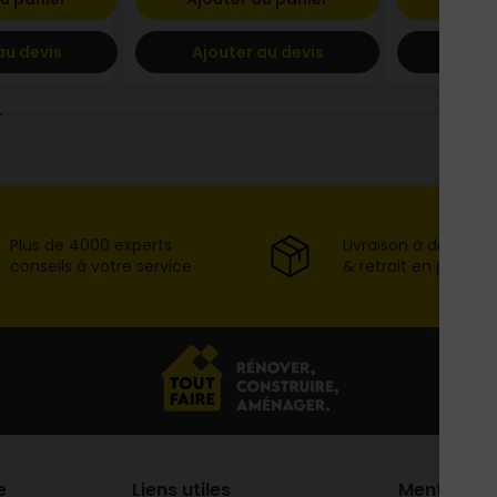
au devis
Ajouter au devis
Ajout
Plus de 4000 experts
Livraison à domicil
conseils à votre service
& retrait en point d
e
Liens utiles
Mentions