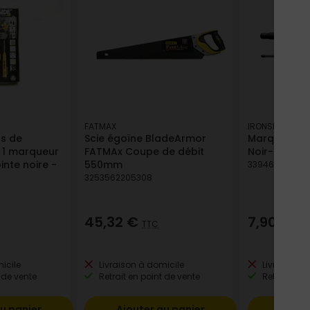
FATMAX
IRONSIDE
ns de
Scie égoïne BladeArmor
Marqueur Do
t 1 marqueur
FATMAx Coupe de débit
Noir- Ironsi
nte noire -
550mm
339466102655
3253562205308
45,32 €
7,90 €
TTC
TT
icile
Livraison à domicile
Livraison à
 de vente
Retrait en point de vente
Retrait en p
u panier
Ajouter au panier
Ajout