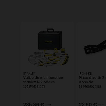
STANLEY
IRONSIDE
Valise de maintenance
Pince à sertir 2
Stanley 142 pièces
Ironside
3253561981098
3394661024381
235,86 €
23,90 €
TTC
TTC