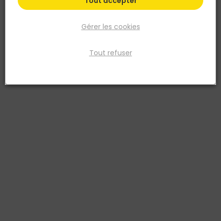
Tout accepter
Gérer les cookies
Tout refuser
NORAIL
Coffrets d'embouts STARBLOCK 32 pièces
Réf. 3154551648765
Le coffret d’embouts Starblock® contient un assortiment de 32
embouts différents en acier S2 anti-rouille. Composé d’un
plastique antichocs et d’un renfort en élastomère, le coffret
embouts Starblock® est résistant pour un usage durable. Se clipse
à la ceinture pour permettre une utilisation simple par l'utilisateur