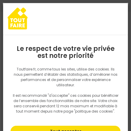
0
0
TROUVEZ VOTRE MAGASIN TOUT FAIRE
Choisir mon magasin
Saisissez votre région pour les informations de stock et de
livraison. Votre emplacement ne sera pas partagé.
Le respect de votre vie privée
Retrouvez les délais et options de
est notre priorité
Accueil
PRODUITS
Outillage & équipement
Outillage électropor
livraison ainsi que les disponibiltiés en
magasin
P. ex. Ile de france
Toutfaire.fr, comme tous les sites, utilise des cookies. Ils
nous permettent d’établir des statistiques, d’améliorer nos
performances et de personnaliser votre expérience
Rechercher
utilisateur.
Il est recommandé "d'accepter" ces cookies pour bénéficier
Nous utilisons des cookies pour fournir ce service. En
de l’ensemble des fonctionnalités de notre site. Votre choix
savoir plus sur la façon dont nous utilisons les cookies
sera conservé pendant 12 mois maximum et modifiable à
dans notre politique.
tout moment depuis notre page "politique des cookies".