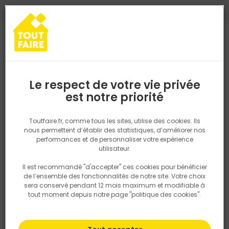
0
0
TROUVEZ VOTRE MAGASIN TOUT FAIRE
Choisir mon magasin
Saisissez votre région pour les informations de stock et de
livraison. Votre emplacement ne sera pas partagé.
Le respect de votre vie privée
Retrouvez les délais et options de
est notre priorité
Accueil
PRODUITS
Outillage & équipement
Outillage à main
livraison ainsi que les disponibiltiés en
magasin
P. ex. Ile de france
Toutfaire.fr, comme tous les sites, utilise des cookies. Ils
nous permettent d’établir des statistiques, d’améliorer nos
performances et de personnaliser votre expérience
Rechercher
utilisateur.
Il est recommandé "d'accepter" ces cookies pour bénéficier
Nous utilisons des cookies pour fournir ce service. En
de l’ensemble des fonctionnalités de notre site. Votre choix
savoir plus sur la façon dont nous utilisons les cookies
sera conservé pendant 12 mois maximum et modifiable à
dans notre politique.
tout moment depuis notre page "politique des cookies".