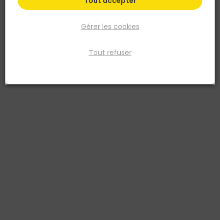
Tout accepter
Gérer les cookies
Tout refuser
IRONSIDE
Cutter lame rétractable - 9MM- Ironside
Réf. 3394661025098
Les poignées en élastomère confortables sont nervurées pour des
performances antidérapantes
Voir plus
Fiche produit
Prix
TTC