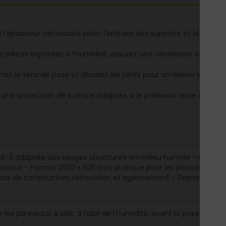
z l’épaisseur nécessaire selon l’entraxe des supports et la desti
es pièces exposées à l’humidité, assurez une ventilation suffisan
tez le sens de pose et décalez les joints pour améliorer la stabil
ez une protection de surface adaptée si le panneau reste appar
SB-3 adaptée aux usages structurels en milieu humide - Bords r
neaux - Format 2500 x 625 mm pratique pour les planchers, c
aux de construction, rénovation et agencement - Disponible en p
 les panneaux à plat, à l’abri de l’humidité, avant la pose