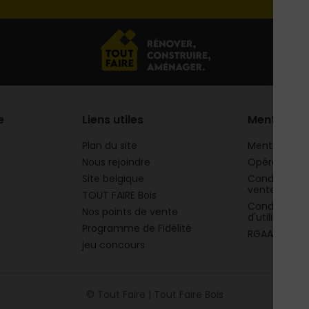
e
Liens utiles
Mentions
Plan du site
Mentions lég
Nous rejoindre
Opération 
Site belgique
Conditions g
vente
TOUT FAIRE Bois
Conditions g
Nos points de vente
d'utilisation
Programme de Fidélité
RGAA
jeu concours
© Tout Faire | Tout Faire Bois