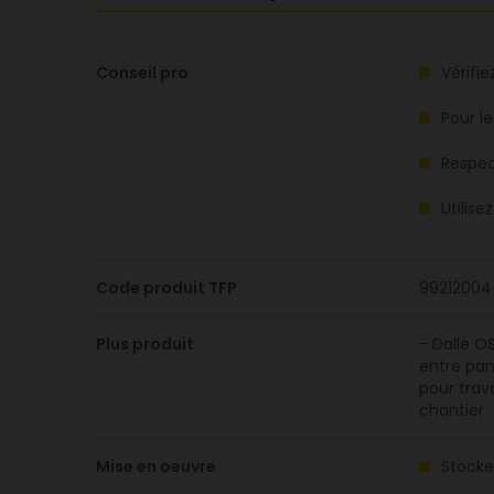
Conseil pro
Vérifie
Pour l
Respec
Utilis
Code produit TFP
99212004
Plus produit
- Dalle O
entre pan
pour trav
chantier
Mise en oeuvre
Stocker