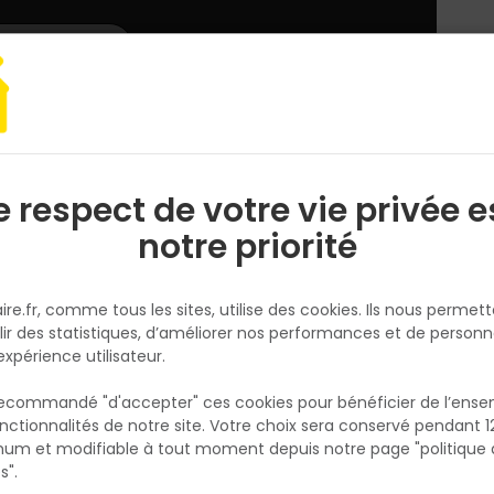
L'enseigne
Nous rejoindre
Services
DEMANDER
CATALOGUES
UN
DEVIS/PRIX
LES OSB-3 - ÉPAISSEUR 25 MM - 2500 X 625 MM
e respect de votre vie privée e
S
l
notre priorité
TOUT FAIRE
DALLES OSB-3 - ÉPAISSEUR 25 
ire.fr, comme tous les sites, utilise des cookies. Ils nous permet
2500 X 625 MM
lir des statistiques, d’améliorer nos performances et de personn
Réf. 5450454466665
expérience utilisateur.
Rainures et languettes. Produit à partir de m
 recommandé "d'accepter" ces cookies pour bénéficier de l’ens
recyclée, l’OSB Next Generation conserve le
nctionnalités de notre site. Votre choix sera conservé pendant 1
N
caractéristiques techniques de l'OSB : c’est
p
um et modifiable à tout moment depuis notre page "politique 
p
matériau polyvalent pour la construction, a
s".
d’excellentes propriétés mécaniques : rigidit