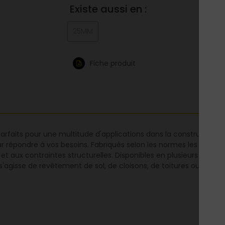
Existe aussi en :
25MM
Fiche produit
rfaits pour une multitude d'applications dans la construction 
épondre à vos besoins. Fabriqués selon les normes les plus str
 et aux contraintes structurelles. Disponibles en plusieurs épa
s'agisse de revêtement de sol, de cloisons, de toitures ou d'autr