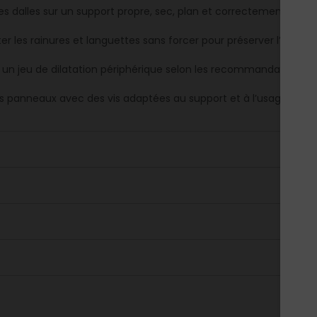
les dalles sur un support propre, sec, plan et correctement dim
er les rainures et languettes sans forcer pour préserver l’assem
r un jeu de dilatation périphérique selon les recommandations d
les panneaux avec des vis adaptées au support et à l’usage prév