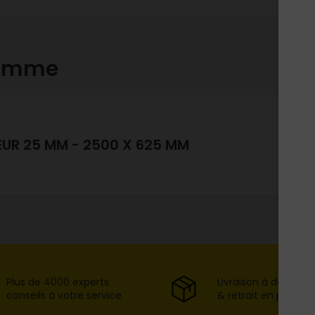
gamme
EUR 25 MM - 2500 X 625 MM
Plus de 4000 experts
Livraison à domicil
conseils à votre service
& retrait en point d