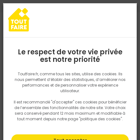
0
0
TROUVEZ VOTRE MAGASIN TOUT FAIRE
Choisir mon magasin
Saisissez votre région pour les informations de stock et de
livraison. Votre emplacement ne sera pas partagé.
Le respect de votre vie privée
Retrouvez les délais et options de
est notre priorité
Accueil
PRODUITS
Outillage & équipement
Outillage à main
livraison ainsi que les disponibiltiés en
magasin
P. ex. Ile de france
Toutfaire.fr, comme tous les sites, utilise des cookies. Ils
nous permettent d’établir des statistiques, d’améliorer nos
performances et de personnaliser votre expérience
Rechercher
utilisateur.
Il est recommandé "d'accepter" ces cookies pour bénéficier
Nous utilisons des cookies pour fournir ce service. En
de l’ensemble des fonctionnalités de notre site. Votre choix
savoir plus sur la façon dont nous utilisons les cookies
sera conservé pendant 12 mois maximum et modifiable à
dans notre politique.
tout moment depuis notre page "politique des cookies".