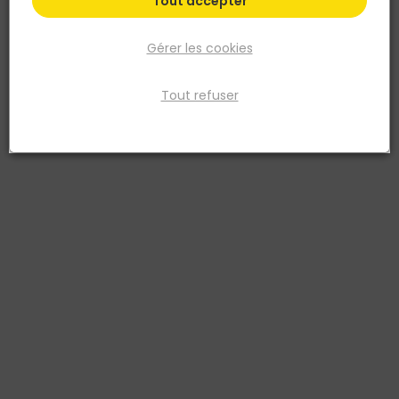
Tout accepter
Gérer les cookies
Tout refuser
DIAGER
Douille magnétique de 50MM pour vis à tête
hexagonale S12
Réf. 3336600172357
Douille magnétique pour vis à tête hexagonale.
Voir plus
Fiche produit
Fiche Technique