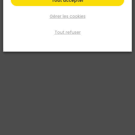
Tout accepter
Gérer les cookies
Tout refuser
TOUPRET
ENDUIT DE REBOUCHAGE LISSAGE EN PATE EN 4 KG
Réf. 3178310017357
L'enduit Rebouchage Lissage Extérieur est un enduit en pâte prêt à
l'emploi et facile à appliquer, il permet de reboucher des cavités de
petites tailles et ragrée les maçonneries brutes ou peintes. Il est
compatible avec toutes les peintures chaux et crépis en façade.
Existe aussi en :
330G
4KG