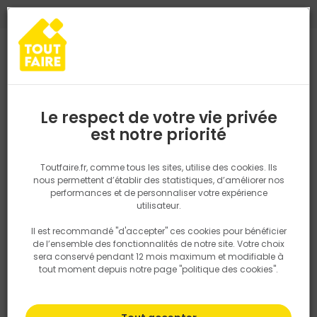
0
0
TROUVEZ VOTRE MAGASIN TOUT FAIRE
Choisir mon magasin
Saisissez votre région pour les informations de stock et de
livraison. Votre emplacement ne sera pas partagé.
Le respect de votre vie privée
Retrouvez les délais et options de
est notre priorité
Accueil
PRODUITS
Isolation, Cloison
Cloison
ENDUIT DE REB
livraison ainsi que les disponibiltiés en
magasin
P. ex. Ile de france
Toutfaire.fr, comme tous les sites, utilise des cookies. Ils
nous permettent d’établir des statistiques, d’améliorer nos
performances et de personnaliser votre expérience
Rechercher
utilisateur.
Il est recommandé "d'accepter" ces cookies pour bénéficier
Nous utilisons des cookies pour fournir ce service. En
de l’ensemble des fonctionnalités de notre site. Votre choix
savoir plus sur la façon dont nous utilisons les cookies
sera conservé pendant 12 mois maximum et modifiable à
dans notre politique.
tout moment depuis notre page "politique des cookies".