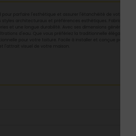
pour parfaire l'esthétique et assurer l'étanchéité de votre toitu
nts styles architecturaux et préférences esthétiques. Fabriquée a
éries et une longue durabilité. Avec ses dimensions généreuses
ltrations d'eau. Que vous préfériez la traditionnelle élégance de
ionnelle pour votre toiture. Facile à installer et conçue pour rési
et l'attrait visuel de votre maison.