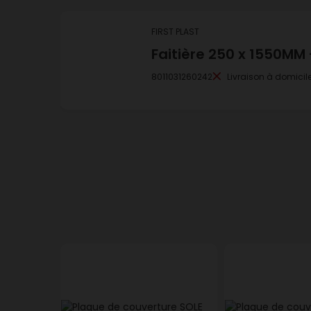
FIRST PLAST
Faitière 250 x 1550MM 
8011031260242
Livraison à domicil