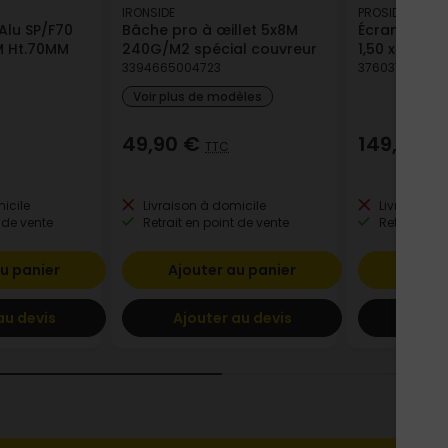
IRONSIDE
PROSIDE
Alu SP/F70
Bâche pro à œillet 5x8M
Écran pare-
3M Ht.70MM
240G/M2 spécial couvreur
1,50 x 50 m
3394665004723
376037809100
Voir plus de modèles
49,90 €
149,95 
TTC
icile
Livraison à domicile
Livraison à
 de vente
Retrait en point de vente
Retrait en p
u panier
Ajouter au panier
Ajout
au devis
Ajouter au devis
Ajout