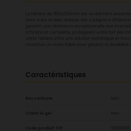
La faitière de 1550x250mm est un élément essentiel 
terre cuite et bleu ardoise, elle s'adapte à différe
garantit une résistance exceptionnelle aux intemp
efficace et complète, protégeant votre toit des infi
cette faitière offre une solution esthétique et fonct
constitue un choix fiable pour garantir la durabilité 
Caractéristiques
Bas carbone
Non
Craint le gel
Non
Code produit TFP
99219055