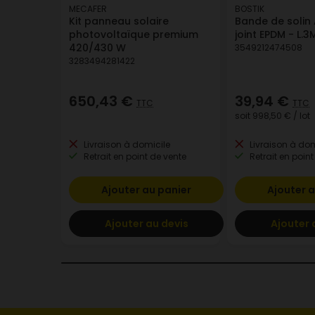
MECAFER
BOSTIK
Kit panneau solaire
Bande de solin 
photovoltaïque premium
joint EPDM - L.
420/430 W
3549212474508
3283494281422
650,43 €
39,94 €
TTC
TTC
soit
998,50 €
/ lot
Livraison à domicile
Livraison à dom
Retrait en point de vente
Retrait en point
Ajouter au panier
Ajouter a
Ajouter au devis
Ajouter 