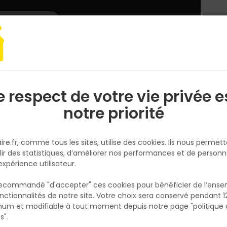
L'enseigne
Nous rejoindre
Services
DEMANDER
CATALOGUES
UN
DEVIS/PRIX
Couverture
Accessoires couverture
Faitière 250 x 1550MM - Bleu 
e respect de votre vie privée e
S
l
notre priorité
FIRST PLAST
Faitière 250 x 1550MM - Bleu
ire.fr, comme tous les sites, utilise des cookies. Ils nous permet
Ardoise
lir des statistiques, d’améliorer nos performances et de personn
Réf. 8011031260242
expérience utilisateur.
La faitière de 1550x250 mm pour plaque de
 recommandé "d'accepter" ces cookies pour bénéficier de l’ens
couverture en bleu ardoise est un élément
nctionnalités de notre site. Votre choix sera conservé pendant 1
N
essentiel pour assurer la finition et l'étanch
p
um et modifiable à tout moment depuis notre page "politique 
p
votre toiture. Elle offre une intégration parfa
s".
une protection contre les infiltrations d'eau