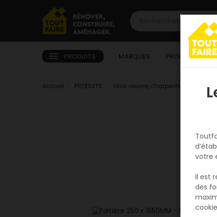
PRODUITS
MARQUES
PROMOTIONS
Accueil
PRODUITS
Gros oeuvre, charpente, couverture
L
Toutfa
d’étab
votre 
Il est
des fo
maxim
cookie