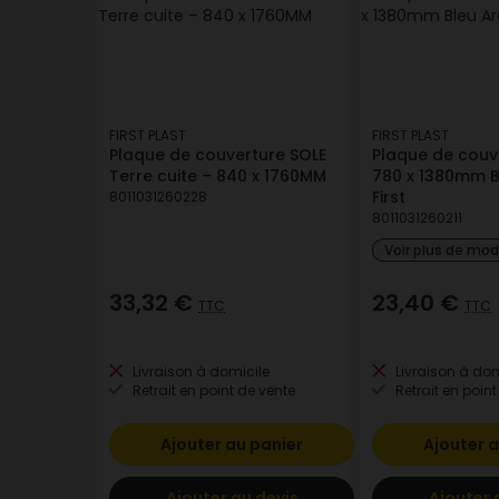
FIRST PLAST
FIRST PLAST
Plaque de couverture SOLE
Plaque de couv
Terre cuite – 840 x 1760MM
780 x 1380mm B
First
8011031260228
8011031260211
Voir plus de mo
33,32 €
23,40 €
TTC
TTC
Livraison à domicile
Livraison à dom
Retrait en point de vente
Retrait en point
Ajouter au panier
Ajouter a
Ajouter au devis
Ajouter 