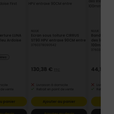
NUUK
NUUK
erture LUNA
Ecran sous toiture CIRRUS
Bandes EPDM
leu Ardoise
ST90 HPV entraxe 90CM entre
des liteaux
100mmx20m
3760378090542
376037809016
dèles
130,38 €
44,10 €
TTC
T
icile
Livraison à domicile
Livraison à
 de vente
Retrait en point de vente
Retrait en p
u panier
Ajouter au panier
Ajout
au devis
Ajouter au devis
Ajout