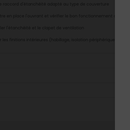
le raccord d'étanchéité adapté au type de couverture
re en place l'ouvrant et vérifier le bon fonctionnement de la ro
er l'étanchéité et le clapet de ventilation
r les finitions intérieures (habillage, isolation périphérique)