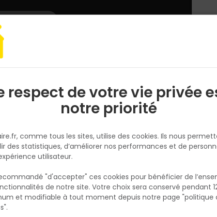
L'enseigne
Nous rejoindre
Services
DEMANDER
CATALOGUES
UN
DEVIS/PRIX
ur
Fenêtre de toit GGL MK04 3054 78x98
e respect de votre vie privée e
S
l
notre priorité
VELUX
Fenêtre de toit GGL MK04 3054
ire.fr, comme tous les sites, utilise des cookies. Ils nous permet
78x98
lir des statistiques, d’améliorer nos performances et de personn
Réf. 5702327004055
expérience utilisateur.
Fenêtre de toit Velux GGL MK04 3054 au fo
 recommandé "d'accepter" ces cookies pour bénéficier de l’ens
78 x 98 cm, idéale pour apporter lumière na
nctionnalités de notre site. Votre choix sera conservé pendant 1
N
et ventilation aux combles aménagés. Son 
p
um et modifiable à tout moment depuis notre page "politique 
p
en pin massif vernis ClearFinish issu de forê
s".
gérées durablement assure esthétique et