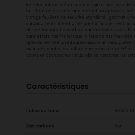
lumière naturelle. Son cadre en pin massif issu de f
bois tout en assurant une protection optimale co
vitrage feuilleté de sécurité Standard+ garantit une
surchauffe en été et atténuant efficacement les brui
des occupants. L'ouverture par rotation autour d'u
sans effort, même lorsque la fenêtre est meublée au
grille de ventilation intégrée assure un renouvell
avec des pentes de toiture comprises entre 15° et 9
volets et accessoires Velux, elle se personnalise se
Caractéristiques
Indice carbone
86.3500 
Bas carbone
Non