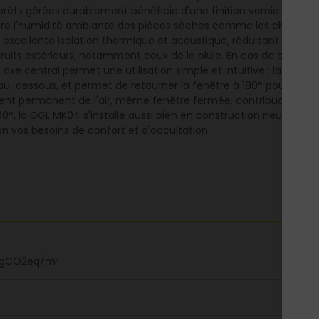
orêts gérées durablement bénéficie d'une finition vernie ClearFin
ntre l'humidité ambiante des pièces sèches comme les chambres
 excellente isolation thermique et acoustique, réduisant les dépe
ts extérieurs, notamment ceux de la pluie. En cas de choc, le vit
n axe central permet une utilisation simple et intuitive : la b
-dessous, et permet de retourner la fenêtre à 180° pour nettoye
ement permanent de l'air, même fenêtre fermée, contribuant ains
0°, la GGL MK04 s'installe aussi bien en construction neuve qu'en
lon vos besoins de confort et d'occultation.
kgCO2eq/m²