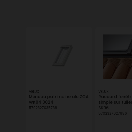
VELUX
VELUX
Meneau patrimoine alu ZGA
Raccord fenêtre
WK04 0024
simple sur tuil
SK06
5702327035738
5702327027986