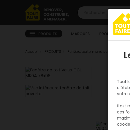
PRODUITS
MARQUES
PROMOTIONS
Accueil
PRODUITS
Fenêtre, porte, menuiserie
Extérie
L
Toutfa
d’étab
votre 
Il est
des fo
maxim
cookie