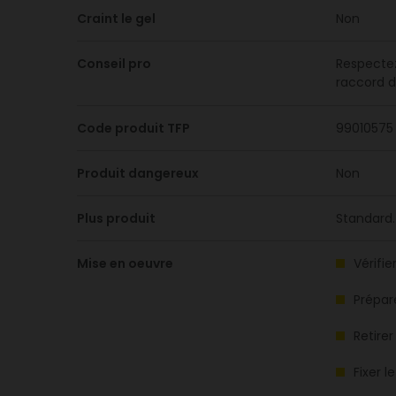
Craint le gel
Non
Conseil pro
Respectez
raccord d
Code produit TFP
99010575
Produit dangereux
Non
Plus produit
Standard. 
Mise en oeuvre
Vérifie
Prépar
Retirer
Fixer 