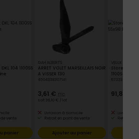
GAH ALBERTS
VELUX
 DKL 104 1100SS
ARRET VOLET MARSEILLAIS NOIR
Store occul
ine
A VISSER 130
1100S 55x98
4004338307141
570232674392
3,61 €
91,88 €
TTC
T
soit
36,10 €
/ lot
icile
Livraison à domicile
Livraison à
 de vente
Retrait en point de vente
Retrait en p
u panier
Ajouter au panier
Ajout