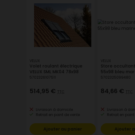
VELUX
VELUX
Volet roulant électrique
Store occultant
VELUX SML MK04 78x98
55x98 bleu mar
5702326107511
5702325099480
514,95 €
84,66 €
TTC
TTC
Livraison à domicile
Livraison à dom
Retrait en point de vente
Retrait en point
Ajouter au panier
Ajouter a