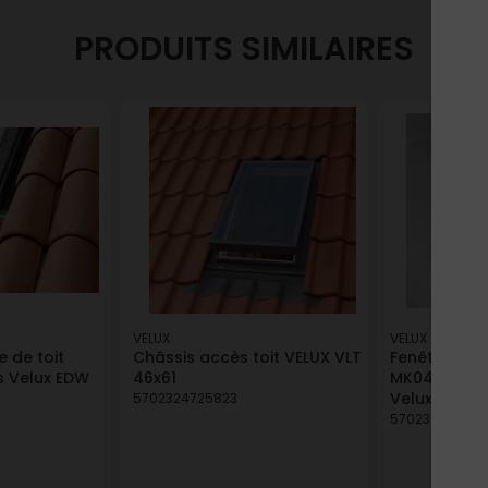
PRODUITS SIMILAIRES
VELUX
VELUX
 de toit
Châssis accès toit VELUX VLT
Fenêtre de 
es Velux EDW
46x61
MK04 005730
Velux
5702324725823
5702327153418