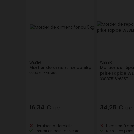
WEBER
WEBER
Mortier de ciment fondu 5kg
Mortier de répa
prise rapide WE
3388752218988
3388751626357
16,34 €
34,25 €
TTC
TTC
Livraison à domicile
Livraison à dom
Retrait en point de vente
Retrait en point