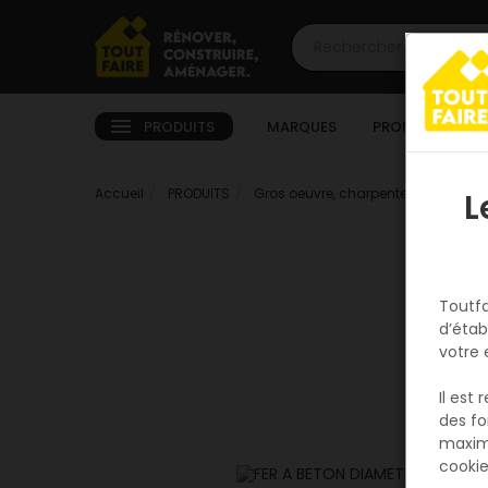
PRODUITS
MARQUES
PROMOTIONS
Accueil
PRODUITS
Gros oeuvre, charpente, couverture
L
Toutfa
d’étab
votre 
Il est
des fo
maxim
cookie