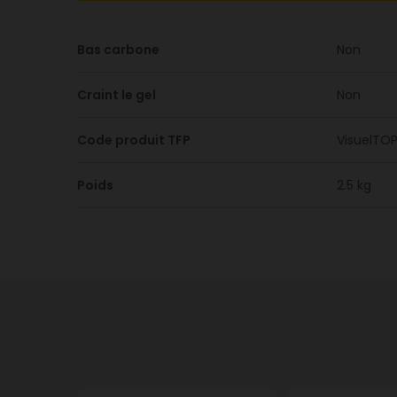
Bas carbone
Non
Craint le gel
Non
Code produit TFP
VisuelTO
Poids
2.5 kg