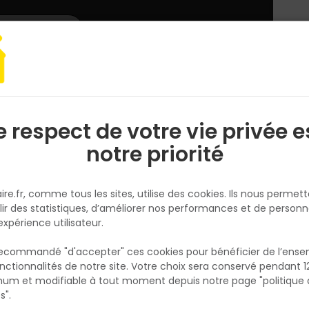
L'enseigne
Nous rejoindre
Services
DEMANDER
CATALOGUES
UN
DEVIS/PRIX
Gros oeuvre
FER A BETON DIAMETRE 8 MM
e respect de votre vie privée e
S
l
notre priorité
TOUT FAIRE
FER A BETON DIAMETRE 8 MM
ire.fr, comme tous les sites, utilise des cookies. Ils nous permet
Réf. 2084800000390
lir des statistiques, d’améliorer nos performances et de personn
expérience utilisateur.
Les ronds à béton renforcent le béton et le
maintiennent en tension pour améliorer sa
 recommandé "d'accepter" ces cookies pour bénéficier de l’ens
résistance et ses performances mécanique
nctionnalités de notre site. Votre choix sera conservé pendant 1
N
p
um et modifiable à tout moment depuis notre page "politique 
Voir plus
p
s".