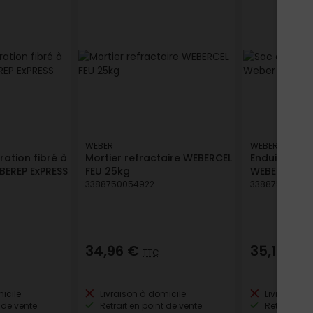
WEBER
WEBER
ration fibré à
Mortier refractaire WEBERCEL
Enduit d'imp
BEREP ExPRESS
FEU 25kg
WEBERDRY - 
3388750054922
33887509284
34,96 €
35,11 €
TTC
TT
icile
Livraison à domicile
Livraison à
 de vente
Retrait en point de vente
Retrait en p