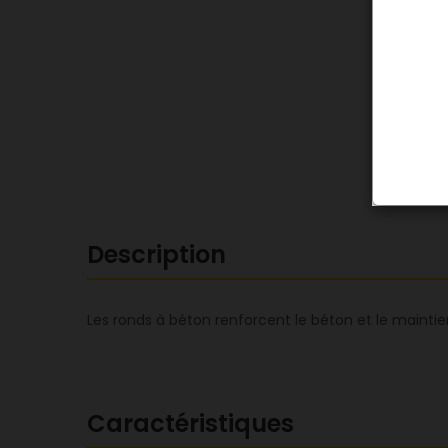
Description
Les ronds à béton renforcent le béton et le maint
Caractéristiques