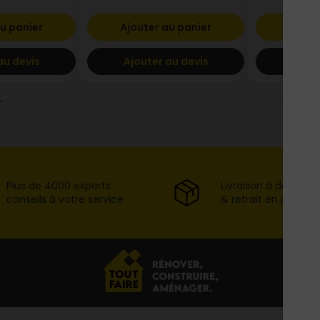
u panier
Ajouter au panier
Ajout
au devis
Ajouter au devis
Ajout
Plus de 4000 experts
Livraison à domicil
conseils à votre service
& retrait en point d