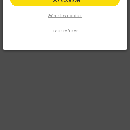
Tout accepter
Gérer les cookies
Tout refuser
MOB
Griffe de ferrailleur – 6 x 8MM
Réf. 3303809500854
Outil traditionnel du gros œuvre en maçonnerie. Utilisé comme
levier pour courber les fers à béton par les maçons ou par les
ferrailleurs chargés du travail de l’acier sur le chantier. Acier forgé.
Tailles adaptées pour chaque diamètre de fer. deux diamètres par
griffe.
Voir plus
Fiche produit