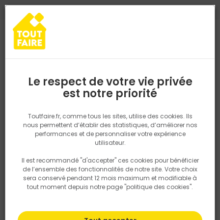
0
0
TROUVEZ VOTRE MAGASIN TOUT FAIRE
Choisir mon magasin
Saisissez votre région pour les informations de stock et de
livraison. Votre emplacement ne sera pas partagé.
Le respect de votre vie privée
Retrouvez les délais et options de
est notre priorité
Accueil
PRODUITS
Outillage & équipement
Outillage à main
livraison ainsi que les disponibiltiés en
magasin
P. ex. Ile de france
Toutfaire.fr, comme tous les sites, utilise des cookies. Ils
nous permettent d’établir des statistiques, d’améliorer nos
performances et de personnaliser votre expérience
Rechercher
utilisateur.
Il est recommandé "d'accepter" ces cookies pour bénéficier
Nous utilisons des cookies pour fournir ce service. En
de l’ensemble des fonctionnalités de notre site. Votre choix
savoir plus sur la façon dont nous utilisons les cookies
sera conservé pendant 12 mois maximum et modifiable à
dans notre politique.
tout moment depuis notre page "politique des cookies".