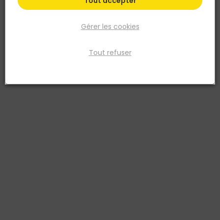
Tout accepter
Gérer les cookies
Tout refuser
NESPOLI
Lot de chiffon multi usages - 1KG
Réf. 3177800803043
Le lot de chiffon multi-usages 1 kg est l’indispensable des
professionnels pour les travaux de nettoyage, de préparation de
support ou de finition. Fabriqué en textile mélangé, il offre une
grande capacité d’absorption et s’adapte à tous les usages :
essuyage de peinture, dégraissage, entretien de machines,