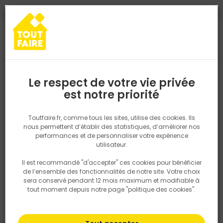
0
0
TROUVEZ VOTRE MAGASIN TOUT FAIRE
Choisir mon magasin
Saisissez votre région pour les informations de stock et de
livraison. Votre emplacement ne sera pas partagé.
Le respect de votre vie privée
Retrouvez les délais et options de
est notre priorité
Accueil
PRODUITS
Outillage & équipement
Outillage à main
livraison ainsi que les disponibiltiés en
magasin
P. ex. Ile de france
Toutfaire.fr, comme tous les sites, utilise des cookies. Ils
nous permettent d’établir des statistiques, d’améliorer nos
performances et de personnaliser votre expérience
Rechercher
utilisateur.
Il est recommandé "d'accepter" ces cookies pour bénéficier
Nous utilisons des cookies pour fournir ce service. En
de l’ensemble des fonctionnalités de notre site. Votre choix
savoir plus sur la façon dont nous utilisons les cookies
sera conservé pendant 12 mois maximum et modifiable à
dans notre politique.
tout moment depuis notre page "politique des cookies".