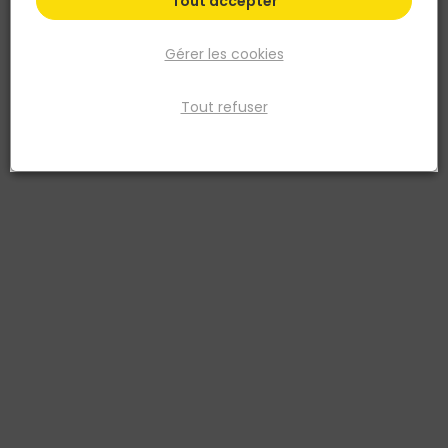
Tout accepter
Gérer les cookies
Tout refuser
STANLEY
Mesure longue - Ruban en fibre de verre - 20m x
12,7mm
Réf. 3253560342968
Ruban de mesure STANLEY 20M x 12,7mm, conçu pour une précision
et une durabilité optimales. Son nouveau ruban en fibre de verre
renforcé, avec 40 brins au lieu de 26, réduit l'élasticité pour des
mesures plus fiables. Sa longueur de 20 mètres et sa largeur de