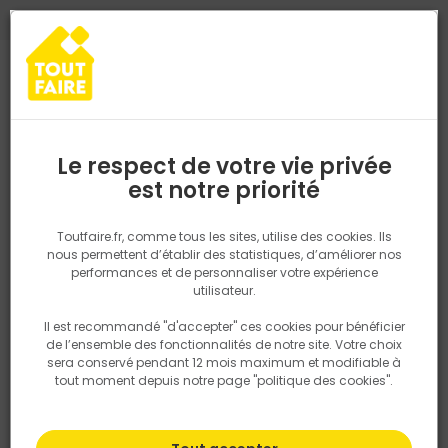
0
0
TROUVEZ VOTRE MAGASIN TOUT FAIRE
Choisir mon magasin
Saisissez votre région pour les informations de stock et de
livraison. Votre emplacement ne sera pas partagé.
Le respect de votre vie privée
Retrouvez les délais et options de
est notre priorité
Accueil
PRODUITS
Outillage & équipement
Outillage à main
livraison ainsi que les disponibiltiés en
magasin
P. ex. Ile de france
Toutfaire.fr, comme tous les sites, utilise des cookies. Ils
nous permettent d’établir des statistiques, d’améliorer nos
performances et de personnaliser votre expérience
Rechercher
utilisateur.
Il est recommandé "d'accepter" ces cookies pour bénéficier
Nous utilisons des cookies pour fournir ce service. En
de l’ensemble des fonctionnalités de notre site. Votre choix
savoir plus sur la façon dont nous utilisons les cookies
sera conservé pendant 12 mois maximum et modifiable à
dans notre politique.
tout moment depuis notre page "politique des cookies".