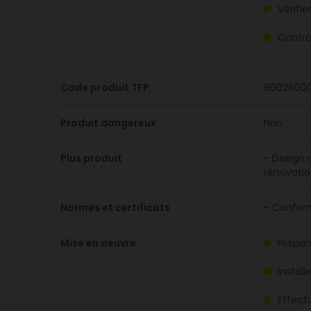
Vérifi
Contrô
Code produit TFP
9902600
Produit dangereux
Non
Plus produit
- Design 
rénovatio
Normes et certificats
- Confor
Mise en oeuvre
Prépare
Install
Effect