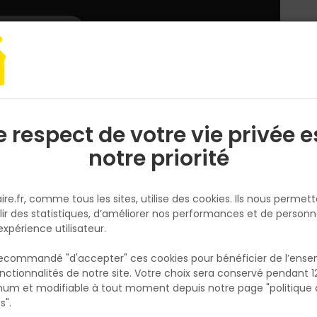
L'enseigne
Nous rejoindre
Services
DEMANDER
CATALOGUES
UN
DEVIS/PRIX
e électroportatif
Meuleuse
Meuleuse 850W Ø125mm
e respect de votre vie privée e
S
l
notre priorité
SKIL
Meuleuse 850W Ø125mm
ire.fr, comme tous les sites, utilise des cookies. Ils nous permet
Réf. 8719643006004
lir des statistiques, d’améliorer nos performances et de personn
expérience utilisateur.
Meuleuse d'angle 850W disque Ø125mm, idé
pour meuler, tronconner, affuter et poncer
 recommandé "d'accepter" ces cookies pour bénéficier de l’ens
métaux, pierres et matériaux durs. Poignée
nctionnalités de notre site. Votre choix sera conservé pendant 1
N
latérale VRS+ réductrice de vibrations pour l
p
um et modifiable à tout moment depuis notre page "politique 
p
la fatigue en usage prolongé. Système "clic
s".
fixation rapide du carter, poignée homme m