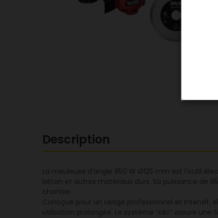
Description
La meuleuse d'angle 850 W Ø125 mm est l'outil élec
béton et autres matériaux durs. Sa puissance de 85
chantier.
Concçue pour un usage professionnel et intensif, elle
utilisation prolongée. Le système “clic” assure une 