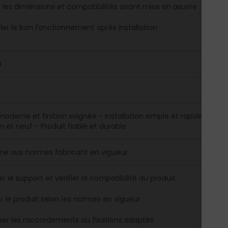
er les dimensions et compatibilités avant mise en œuvre
ler le bon fonctionnement après installation
0
moderne et finition soignée - Installation simple et rapide - Bo
n et neuf - Produit fiable et durable
me aux normes fabricant en vigueur
r le support et vérifier la compatibilité du produit
er le produit selon les normes en vigueur
uer les raccordements ou fixations adaptés