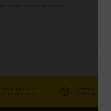
er l’installation avant mise en service
Plus de 4000 experts
Livraison à domicil
conseils à votre service
& retrait en point d