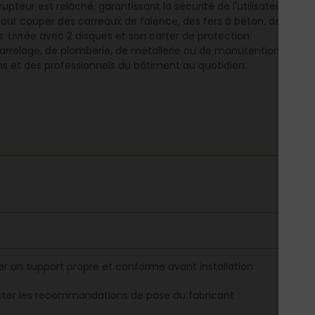
upteur est relâché, garantissant la sécurité de l'utilisateur en 
pour couper des carreaux de faience, des fers à béton, des tub
. Livrée avec 2 disques et son carter de protection.
e carrelage, de plomberie, de métallerie ou de manutention, c
ns et des professionnels du bâtiment au quotidien.
er un support propre et conforme avant installation
ter les recommandations de pose du fabricant