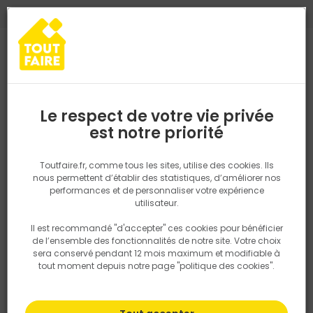
0
0
TROUVEZ VOTRE MAGASIN TOUT FAIRE
Choisir mon magasin
Saisissez votre région pour les informations de stock et de
livraison. Votre emplacement ne sera pas partagé.
Le respect de votre vie privée
Retrouvez les délais et options de
est notre priorité
Accueil
PRODUITS
Outillage & équipement
Outillage électropor
livraison ainsi que les disponibiltiés en
magasin
P. ex. Ile de france
Toutfaire.fr, comme tous les sites, utilise des cookies. Ils
nous permettent d’établir des statistiques, d’améliorer nos
performances et de personnaliser votre expérience
Rechercher
utilisateur.
Il est recommandé "d'accepter" ces cookies pour bénéficier
Nous utilisons des cookies pour fournir ce service. En
de l’ensemble des fonctionnalités de notre site. Votre choix
savoir plus sur la façon dont nous utilisons les cookies
sera conservé pendant 12 mois maximum et modifiable à
dans notre politique.
tout moment depuis notre page "politique des cookies".