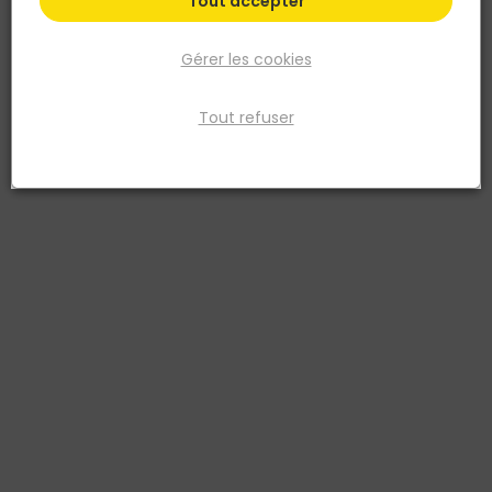
Tout accepter
Gérer les cookies
Tout refuser
HIKOKI
Meuleuse d'angle Ø125mm 18V Liion Brushless
Réf. 4966376407163
G1813DAW2Z - meuleuse Ø125 18V Li-ion Brushless - LVH - sans
batt/ni charg.- HitCase III
Fiche produit
Fiche Technique
Prix
TTC