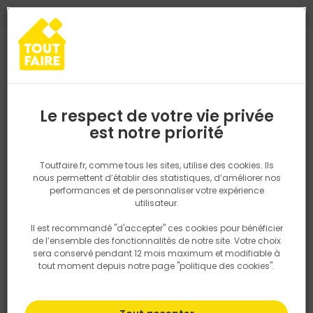
0
0
TROUVEZ VOTRE MAGASIN TOUT FAIRE
Choisir mon magasin
Saisissez votre région pour les informations de stock et de
livraison. Votre emplacement ne sera pas partagé.
Le respect de votre vie privée
Retrouvez les délais et options de
est notre priorité
Accueil
Modalités de paiement
livraison ainsi que les disponibiltiés en
magasin
P. ex. Ile de france
Toutfaire.fr, comme tous les sites, utilise des cookies. Ils
Modalités de paiement
nous permettent d’établir des statistiques, d’améliorer nos
performances et de personnaliser votre expérience
Rechercher
utilisateur.
Nos Modalités de Paiement : Simples et Adaptées à Vos
Besoins
Il est recommandé "d'accepter" ces cookies pour bénéficier
Nous utilisons des cookies pour fournir ce service. En
de l’ensemble des fonctionnalités de notre site. Votre choix
savoir plus sur la façon dont nous utilisons les cookies
Pour faciliter vos transactions, nous vous proposons plusieurs
sera conservé pendant 12 mois maximum et modifiable à
dans notre politique.
solutions de paiement, adaptées à toutes vos préférences. Que
tout moment depuis notre page "politique des cookies".
vous soyez un particulier ou un professionnel, nous avons une
option qui correspond à vos besoins.