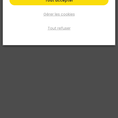
Tout accepter
Gérer les cookies
Tout refuser
IRONSIDE
ODOMETRE SPECIAL TP
Réf. 3394661502506
Diamètre 25 cm. Poignée pliante. Contre-boîtier en caoutchouc
protégé
Voir plus
Fiche produit
Fiche Technique