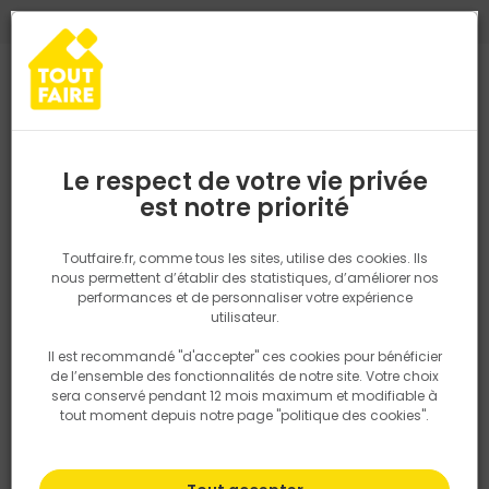
0
0
TROUVEZ VOTRE MAGASIN TOUT FAIRE
Choisir mon magasin
Saisissez votre région pour les informations de stock et de
livraison. Votre emplacement ne sera pas partagé.
Le respect de votre vie privée
Retrouvez les délais et options de
est notre priorité
Accueil
PRODUITS
Outillage & équipement
Outillage à main
livraison ainsi que les disponibiltiés en
magasin
P. ex. Ile de france
Toutfaire.fr, comme tous les sites, utilise des cookies. Ils
nous permettent d’établir des statistiques, d’améliorer nos
performances et de personnaliser votre expérience
Rechercher
utilisateur.
Il est recommandé "d'accepter" ces cookies pour bénéficier
Nous utilisons des cookies pour fournir ce service. En
de l’ensemble des fonctionnalités de notre site. Votre choix
savoir plus sur la façon dont nous utilisons les cookies
sera conservé pendant 12 mois maximum et modifiable à
dans notre politique.
tout moment depuis notre page "politique des cookies".