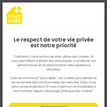
0
0
TROUVEZ VOTRE MAGASIN TOUT FAIRE
Choisir mon magasin
Saisissez votre région pour les informations de stock et de
livraison. Votre emplacement ne sera pas partagé.
Le respect de votre vie privée
Retrouvez les délais et options de
est notre priorité
Accueil
PRODUITS
Outillage & équipement
Outillage électropor
livraison ainsi que les disponibiltiés en
magasin
P. ex. Ile de france
Toutfaire.fr, comme tous les sites, utilise des cookies. Ils
nous permettent d’établir des statistiques, d’améliorer nos
performances et de personnaliser votre expérience
Rechercher
utilisateur.
Il est recommandé "d'accepter" ces cookies pour bénéficier
Nous utilisons des cookies pour fournir ce service. En
de l’ensemble des fonctionnalités de notre site. Votre choix
savoir plus sur la façon dont nous utilisons les cookies
sera conservé pendant 12 mois maximum et modifiable à
dans notre politique.
tout moment depuis notre page "politique des cookies".