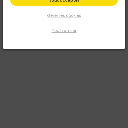
Tout accepter
Gérer les cookies
Tout refuser
AEG
Pack chantier perforateur SDS+ 18V BRUSHLESS
Réf. 2084773174401
Perceuse-visseuse à percussion 18V BRUSHLESS "Heavy duty",
mandrin métal 13 mm ,chargeur, poignée additionnelle, anti-
kickback, en coffret.
Voir plus
Fiche produit