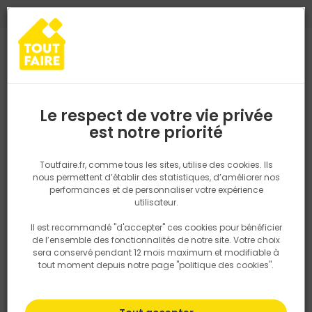
0
0
TROUVEZ VOTRE MAGASIN TOUT FAIRE
Choisir mon magasin
Saisissez votre région pour les informations de stock et de
livraison. Votre emplacement ne sera pas partagé.
Le respect de votre vie privée
Retrouvez les délais et options de
est notre priorité
Accueil
PRODUITS
Revêtement sol et mur, finition
Peinture et t
livraison ainsi que les disponibiltiés en
magasin
P. ex. Ile de france
Toutfaire.fr, comme tous les sites, utilise des cookies. Ils
nous permettent d’établir des statistiques, d’améliorer nos
performances et de personnaliser votre expérience
Rechercher
utilisateur.
Il est recommandé "d'accepter" ces cookies pour bénéficier
Nous utilisons des cookies pour fournir ce service. En
de l’ensemble des fonctionnalités de notre site. Votre choix
savoir plus sur la façon dont nous utilisons les cookies
sera conservé pendant 12 mois maximum et modifiable à
dans notre politique.
tout moment depuis notre page "politique des cookies".