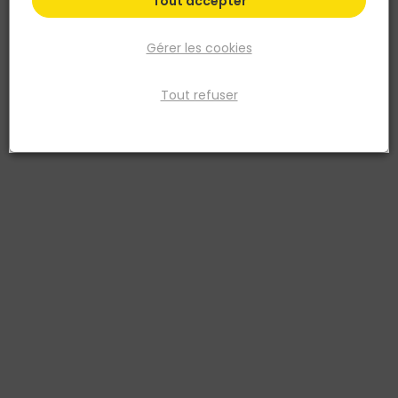
Tout accepter
Gérer les cookies
Tout refuser
TALIAPLAST
Platoir + 2 tampons abrasifs – 28 x 14 x 2,5CM
Réf. 3375553020025
Plateau en PS Choc (injection gaz azote) avec poignée
ergonomique muni de bandes autogrippantes pour fixation des
tampons abrasifs ci-dessous. Livré avec clip de brochage + 1
tampon bleu et 1 tampon blanc.
Voir plus
Fiche produit