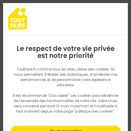
0
0
TROUVEZ VOTRE MAGASIN TOUT FAIRE
Choisir mon magasin
Saisissez votre région pour les informations de stock et de
livraison. Votre emplacement ne sera pas partagé.
Le respect de votre vie privée
Retrouvez les délais et options de
est notre priorité
Accueil
PRODUITS
Outillage & équipement
Outillage à main
livraison ainsi que les disponibiltiés en
magasin
P. ex. Ile de france
Toutfaire.fr, comme tous les sites, utilise des cookies. Ils
nous permettent d’établir des statistiques, d’améliorer nos
performances et de personnaliser votre expérience
Rechercher
utilisateur.
Il est recommandé "d'accepter" ces cookies pour bénéficier
Nous utilisons des cookies pour fournir ce service. En
de l’ensemble des fonctionnalités de notre site. Votre choix
savoir plus sur la façon dont nous utilisons les cookies
sera conservé pendant 12 mois maximum et modifiable à
dans notre politique.
tout moment depuis notre page "politique des cookies".