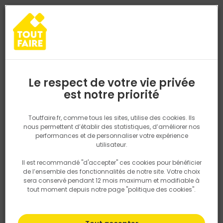
0
0
TROUVEZ VOTRE MAGASIN TOUT FAIRE
Choisir mon magasin
Saisissez votre région pour les informations de stock et de
livraison. Votre emplacement ne sera pas partagé.
Le respect de votre vie privée
Retrouvez les délais et options de
est notre priorité
Accueil
PRODUITS
Quincaillerie, électricité
Electricité
Appare
livraison ainsi que les disponibiltiés en
magasin
P. ex. Ile de france
Toutfaire.fr, comme tous les sites, utilise des cookies. Ils
nous permettent d’établir des statistiques, d’améliorer nos
performances et de personnaliser votre expérience
Rechercher
utilisateur.
Il est recommandé "d'accepter" ces cookies pour bénéficier
Nous utilisons des cookies pour fournir ce service. En
de l’ensemble des fonctionnalités de notre site. Votre choix
savoir plus sur la façon dont nous utilisons les cookies
sera conservé pendant 12 mois maximum et modifiable à
dans notre politique.
tout moment depuis notre page "politique des cookies".