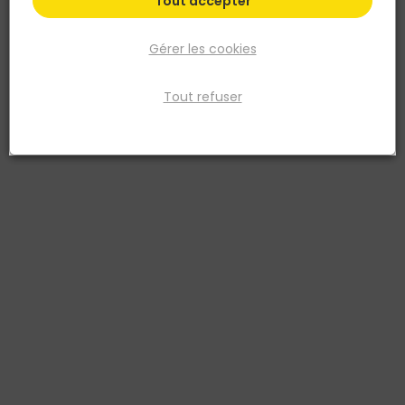
Tout accepter
Gérer les cookies
Tout refuser
DEBFLEX
Presse-Etoupe Ø16mm - Gris - Sachet de 3 pièces
Réf. 3142187022707
Membrane auto-perçante assure la bonne étanchéité de
l'ensemble.
Voir plus
Fiche produit
Fiche Technique