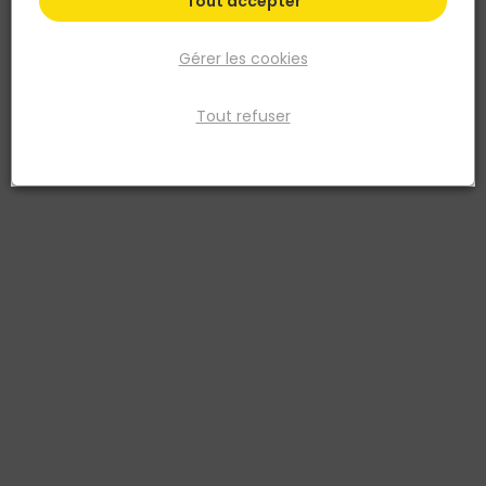
Tout accepter
Gérer les cookies
Tout refuser
FIRST PLAST
REDUCTION PVC INCORPOREE MF D.40-32 (NF-ME)
- EVACUATION
Réf. 8019966023192
Réduction PVC Ø40/32MM incorporée mâle-femelle, conçue pour
l’adaptation de diamètres dans les réseaux d’évacuation. Idéale
pour un raccordement étanche et rapide entre tuyaux de tailles
différentes. Ses différentes déclinaisons de diamètre offrent une
grande polyvalence pour s’adapter à toutes les configurations de
chantier.
Voir plus