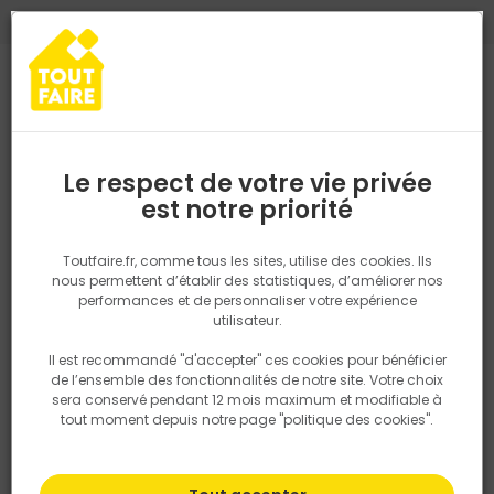
0
0
TROUVEZ VOTRE MAGASIN TOUT FAIRE
Choisir mon magasin
Saisissez votre région pour les informations de stock et de
livraison. Votre emplacement ne sera pas partagé.
Le respect de votre vie privée
Retrouvez les délais et options de
est notre priorité
Accueil
PRODUITS
Salle de bain, cuisine, plomberie et chauffage
livraison ainsi que les disponibiltiés en
magasin
P. ex. Ile de france
Toutfaire.fr, comme tous les sites, utilise des cookies. Ils
nous permettent d’établir des statistiques, d’améliorer nos
performances et de personnaliser votre expérience
Rechercher
utilisateur.
Il est recommandé "d'accepter" ces cookies pour bénéficier
Nous utilisons des cookies pour fournir ce service. En
de l’ensemble des fonctionnalités de notre site. Votre choix
savoir plus sur la façon dont nous utilisons les cookies
sera conservé pendant 12 mois maximum et modifiable à
dans notre politique.
tout moment depuis notre page "politique des cookies".