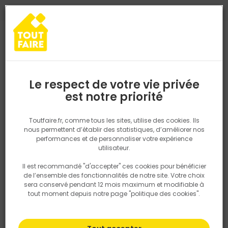
0
0
TROUVEZ VOTRE MAGASIN TOUT FAIRE
Choisir mon magasin
Saisissez votre région pour les informations de stock et de
livraison. Votre emplacement ne sera pas partagé.
Le respect de votre vie privée
Retrouvez les délais et options de
est notre priorité
Accueil
Retraits & Livraison
livraison ainsi que les disponibiltiés en
magasin
P. ex. Ile de france
Toutfaire.fr, comme tous les sites, utilise des cookies. Ils
Retraits & Livraison
nous permettent d’établir des statistiques, d’améliorer nos
performances et de personnaliser votre expérience
Rechercher
utilisateur.
Il est recommandé "d'accepter" ces cookies pour bénéficier
Nous utilisons des cookies pour fournir ce service. En
Retrait & Livraison
de l’ensemble des fonctionnalités de notre site. Votre choix
savoir plus sur la façon dont nous utilisons les cookies
sera conservé pendant 12 mois maximum et modifiable à
dans notre politique.
tout moment depuis notre page "politique des cookies".
Je souhaite déclarer un dégât lié à la
livraison, que faire ?