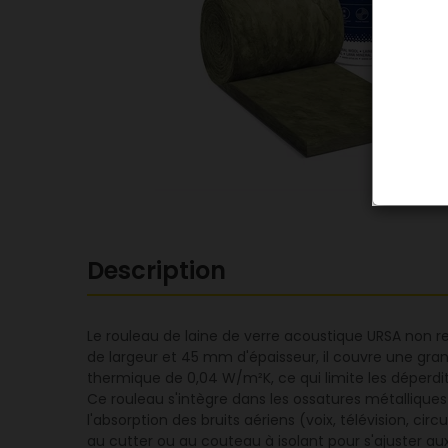
Description
Le rouleau de laine de verre acoustique URSA non r
de largeur et 45 mm d'épaisseur, il couvre une gran
thermique de 0,04 W/m²K, ce qui limite les déperdi
Ce rouleau s'intègre dans les ossatures métallique
l'absorption des bruits aériens (voix, télévision, ci
au cutter ou au couteau à isolant pour s'ajuster a