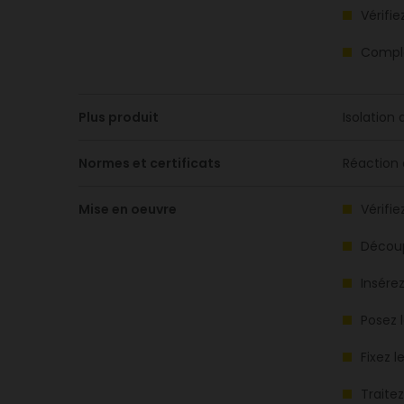
Vérifi
Complé
Plus produit
Isolation
Normes et certificats
Réaction 
Mise en oeuvre
Vérifi
Découp
Insére
Posez 
Fixez l
Traite