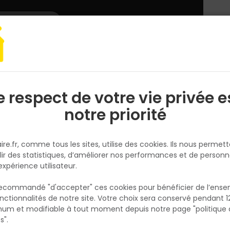
L'enseigne
Nous rejoindre
Services
DEMANDER
CATALOGUES
UN
DEVIS/PRIX
de verre acoustique URSA 16,2 m x 900 x 45 mm
e respect de votre vie privée e
S
l
notre priorité
URSA
Rouleau laine de verre acoust
ire.fr, comme tous les sites, utilise des cookies. Ils nous permet
URSA 16,2 m x 900 x 45 mm
lir des statistiques, d’améliorer nos performances et de personn
Réf. 4017916501893
expérience utilisateur.
Rouleau de laine de verre acoustique URSA 
 recommandé "d'accepter" ces cookies pour bénéficier de l’ens
revêtu, longueur 16,2 m, largeur 900 mm et
nctionnalités de notre site. Votre choix sera conservé pendant 1
N
épaisseur 45 mm. Ce rouleau isole les cloiso
p
um et modifiable à tout moment depuis notre page "politique 
p
doublages intérieurs contre les bruits aérien
s".
en limitant les déperditions de chaleur, ave