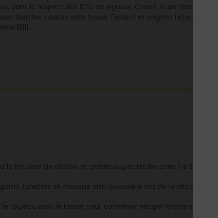
es, dans le respect des DTU en vigueur. Classé A1 en réaction au 
sez bien les cavités sans tasser l'isolant et soignez l'étanchéité
KW16111.
z la hauteur de cloison et prédécoupez les lés avec 1 à 2 cm d
 gants, lunettes et masque anti-poussière lors de la découpe et d
z le rouleau sans le tasser pour conserver ses performances aco