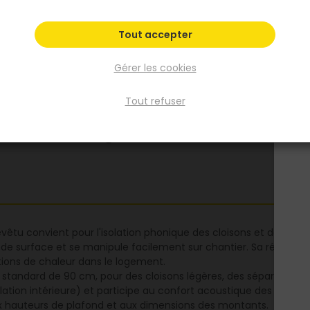
résistance thermique R de 1,1. Il se découpe
facilement et s'ajuste aux ossatures métall
Tout accepter
standard de 90 cm, pour les chantiers de
rénovation comme de construction neuve.
Gérer les cookies
Voir plus
Tout refuser
Fiche produit
Fiche Technique
evêtu convient pour l'isolation phonique des cloisons et doublag
de surface et se manipule facilement sur chantier. Sa résistanc
tions de chaleur dans le logement.
s standard de 90 cm, pour des cloisons légères, des séparations 
rculation intérieure) et participe au confort acoustique des pièce
ux hauteurs de plafond et aux dimensions des montants.