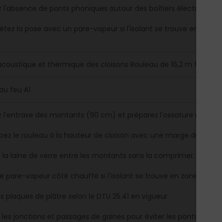
ez l'absence de ponts phoniques autour des boîtiers électriques 
tez la pose avec un pare-vapeur si l'isolant se trouve en zone
 acoustique et thermique des cloisons Rouleau de 16,2 m facile à
au feu A1
ez l'entraxe des montants (90 cm) et préparez l'ossature métalli
ez le rouleau à la hauteur de cloison avec une marge de 1 à 2 
z la laine de verre entre les montants sans la comprimer.
le pare-vapeur côté chauffé si l'isolant se trouve en zone humid
es plaques de plâtre selon le DTU 25.41 en vigueur.
z les jonctions et passages de gaines pour éviter les ponts phoni