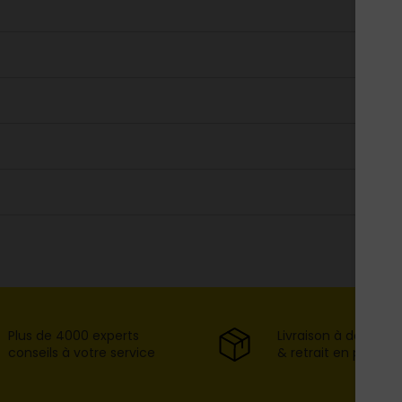
Plus de 4000 experts
Livraison à domicil
conseils à votre service
& retrait en point d