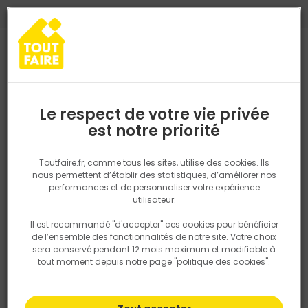
0
0
TROUVEZ VOTRE MAGASIN TOUT FAIRE
Choisir mon magasin
Saisissez votre région pour les informations de stock et de
livraison. Votre emplacement ne sera pas partagé.
Le respect de votre vie privée
Retrouvez les délais et options de
est notre priorité
Accueil
PRODUITS
Outillage & équipement
Outillage électropor
livraison ainsi que les disponibiltiés en
magasin
P. ex. Ile de france
Toutfaire.fr, comme tous les sites, utilise des cookies. Ils
nous permettent d’établir des statistiques, d’améliorer nos
performances et de personnaliser votre expérience
Rechercher
utilisateur.
Il est recommandé "d'accepter" ces cookies pour bénéficier
Nous utilisons des cookies pour fournir ce service. En
de l’ensemble des fonctionnalités de notre site. Votre choix
savoir plus sur la façon dont nous utilisons les cookies
sera conservé pendant 12 mois maximum et modifiable à
dans notre politique.
tout moment depuis notre page "politique des cookies".