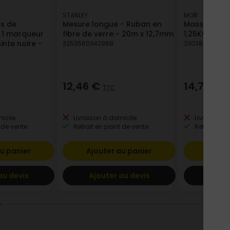
STANLEY
MOB
ns de
Mesure longue - Ruban en
Massette co
t 1 marqueur
fibre de verre - 20m x 12,7mm
1,25KG
nte noire -
3253560342968
33038000042
12,46 €
14,78 €
TTC
T
icile
Livraison à domicile
Livraison à
 de vente
Retrait en point de vente
Retrait en p
u panier
Ajouter au panier
Ajout
au devis
Ajouter au devis
Ajout