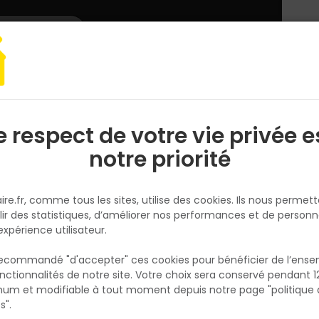
L'enseigne
Nous rejoindre
Services
DEMANDER
CATALOGUES
UN
DEVIS/PRIX
ge à main
Contenant
Seau plastique avec poignée Pro anse 5,3MM - 
e respect de votre vie privée e
S
l
notre priorité
TALIAPLAST
Seau plastique avec poignée P
ire.fr, comme tous les sites, utilise des cookies. Ils nous permet
anse 5,3MM - Noir - 16L
lir des statistiques, d’améliorer nos performances et de personn
Réf. 3375553101731
expérience utilisateur.
Seau à vendanger ou seau à veau. Polyéthy
 recommandé "d'accepter" ces cookies pour bénéficier de l’ens
injecté noir. Graduation moulée dans la mas
nctionnalités de notre site. Votre choix sera conservé pendant 1
N
Fond nervuré extérieurement pour faciliter l
p
um et modifiable à tout moment depuis notre page "politique 
p
et arrondi en intérieur pour faciliter le nett
s".