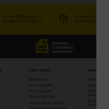
Plus de 4000 experts
Livraison à domicil
conseils à votre service
& retrait en point d
e
Liens utiles
Mentions
Plan du site
Mentions lég
Nous rejoindre
Opération 
Site belgique
Conditions g
vente
TOUT FAIRE Bois
Conditions g
Nos points de vente
d'utilisation
Programme de Fidélité