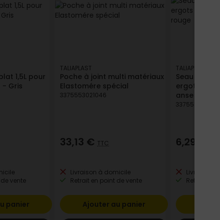
TALIAPLAST
TALIAPLAST
plat 1,5L pour
Poche à joint multi matériaux
Seau TALIA
 - Gris
Elastomére spécial
ergots avec
anse 5,3MM -
3375553021046
337555320107
33,13 €
6,29 €
TTC
TT
icile
Livraison à domicile
Livraison à
 de vente
Retrait en point de vente
Retrait en p
u panier
Ajouter au panier
Ajout