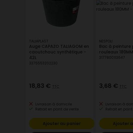
TALIAPLAST
NESPOLI
Auge CAPAZO TALIAGOM en
Bac à peinture 
caoutchouc synthétique -
rouleaux 180MM
42L
3177800113647
3375553202230
18,83 €
3,68 €
TTC
TTC
Livraison à domicile
Livraison à dom
Retrait en point de vente
Retrait en point
Ajouter au panier
Ajouter a