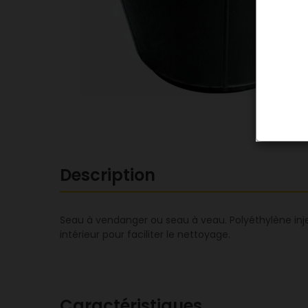
Description
Seau à vendanger ou seau à veau. Polyéthylène inje
intérieur pour faciliter le nettoyage.
Caractéristiques