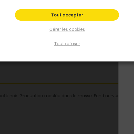
Voir plus
Tout accepter
Fiche produit
Fiche Technique
Gérer les cookies
Tout refuser
cté noir. Graduation moulée dans la masse. Fond nervuré extérieu