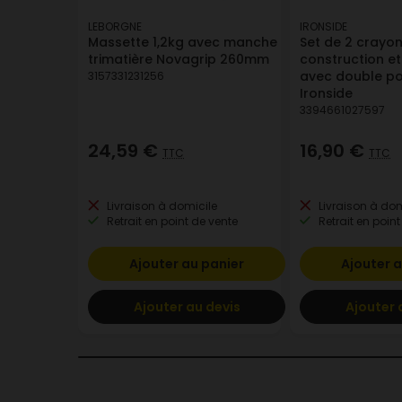
LEBORGNE
IRONSIDE
Massette 1,2kg avec manche
Set de 2 crayo
trimatière Novagrip 260mm
construction e
avec double poi
3157331231256
Ironside
3394661027597
24,59 €
16,90 €
TTC
TTC
Livraison à domicile
Livraison à dom
Retrait en point de vente
Retrait en point
Ajouter au panier
Ajouter a
Ajouter au devis
Ajouter 