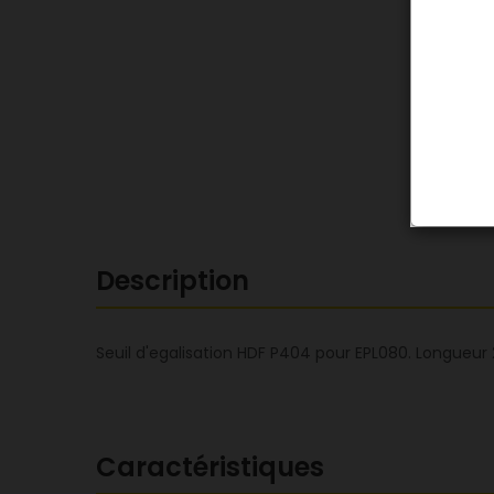
Description
Seuil d'egalisation HDF P404 pour EPL080. Longue
Caractéristiques