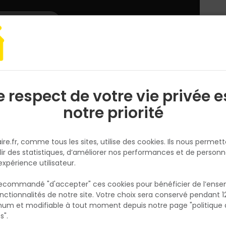
L'enseigne
Nous rejoindre
Services
DEMANDER
CATALOGUES
UN
DEVIS/PRIX
arquet, lambris
Parquet
SEUIL D'EGALISATION HDF P404 POUR EPL080
e respect de votre vie privée e
S
l
notre priorité
EGGER
SEUIL D'EGALISATION HDF P404
ire.fr, comme tous les sites, utilise des cookies. Ils nous permet
POUR EPL080
lir des statistiques, d’améliorer nos performances et de personn
Réf. 9009986390212
expérience utilisateur.
Seuil d'egalisation HDF P404 pour EPL080. L
 recommandé "d'accepter" ces cookies pour bénéficier de l’ens
2400 mm
nctionnalités de notre site. Votre choix sera conservé pendant 1
N
p
um et modifiable à tout moment depuis notre page "politique 
Voir plus
p
s".