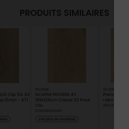
PRODUITS SIMILAIRES
PROSIDE
SILVERWOOD
PLUS Clip 5G 4V
Stratifié PROSIDE 4V
Plancher bru
p.12mm - 471
193x129cm Classe 32 Pose
raboté - 27
Clic
350244013732
3760381540461
dèles
Voir plus de modèles