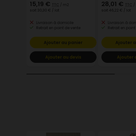
15,19 €
28,01 €
TTC
/ m2
TTC
/
soit
30,30 €
/ lot
soit
46,22 €
/ lot
Livraison à domicile
Livraison à dom
Retrait en point de vente
Retrait en point
Ajouter au panier
Ajouter a
Ajouter au devis
Ajouter 