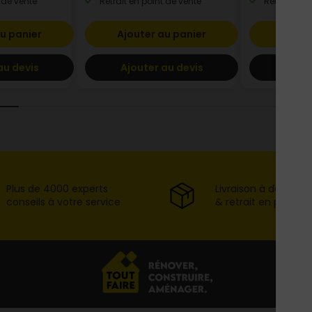
 de vente
Retrait en point de vente
Retrait en p
u panier
Ajouter au panier
Ajout
au devis
Ajouter au devis
Ajout
Plus de 4000 experts
Livraison à domicil
conseils à votre service
& retrait en point d