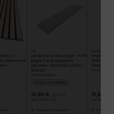
ISB
ALSAFLOORING
atifs AJ
Lambris Brut de sciage - Profil
Vinyle Soupl
oie chêne fond
Elégie Carré Languette
180x1220mm
0 mm
Décalée- 12x135mm L.2,50m -
Chêne Nuuk
Blanchi
351248564492
3502441429022
Voir plus de modèles
41,99 €
31,64 €
TTC
/ m2
T
soit
70,88 €
/ lot
soit
55,69 €
/ l
icile
Livraison à domicile
Livraison à