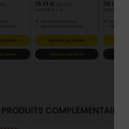
15,19 €
39,18 €
 m2
TTC
/ m2
T
soit
30,30 €
/ lot
soit
94,15 €
/ lo
icile
Livraison à domicile
Livraison à
 de vente
Retrait en point de vente
Retrait en p
u panier
Ajouter au panier
Ajout
au devis
Ajouter au devis
Ajout
PRODUITS COMPLÉMENTAIRES