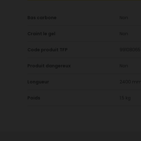
Bas carbone
Non
Craint le gel
Non
Code produit TFP
99108065
Produit dangereux
Non
Longueur
2400 m
Poids
1.5 kg