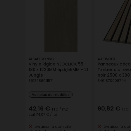
ALSAFLOORING
AJ TIMBER
Vinyle Rigide NEOCLICK 55 -
Panneaux décor
180 x 1220MM ép.5,55MM - 21
Timber clairev
Jungle
noir 2500 x 30
3512486011571
3461870008744
Voir plus de modèles
42,16 €
90,82 €
TTC
/ m2
TTC
soit
74,07 €
/ lot
Livraison à domicile
Livraison à dom