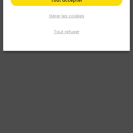
Tout accepter
Gérer les cookies
Tout refuser
VELUX
Store occultant DKL SK06 1085S 114x118 beige
Réf. 5702326630446
Le store occultant manuel VELUX (réf DKL) garantit une occultation
optimale de 99,8 % *. Il se manipule facilement grâce à la barre de
manœuvre située en partie basse. La finesse de ses profilés et de
son coffre garantissent une bonne entrée de lumière lorsque le
store est remonté. Toile certifiée Oeko-Tex® : store garanti sans