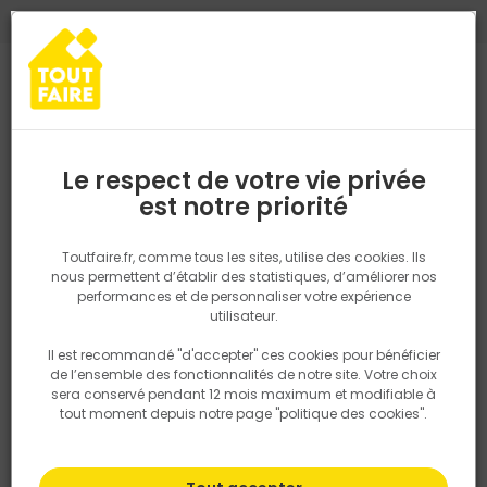
0
0
TROUVEZ VOTRE MAGASIN TOUT FAIRE
Choisir mon magasin
Saisissez votre région pour les informations de stock et de
livraison. Votre emplacement ne sera pas partagé.
Le respect de votre vie privée
Retrouvez les délais et options de
est notre priorité
Accueil
PRODUITS
Fenêtre, porte, menuiserie
Extérieur
Store 
livraison ainsi que les disponibiltiés en
magasin
P. ex. Ile de france
Toutfaire.fr, comme tous les sites, utilise des cookies. Ils
nous permettent d’établir des statistiques, d’améliorer nos
performances et de personnaliser votre expérience
Rechercher
utilisateur.
Il est recommandé "d'accepter" ces cookies pour bénéficier
Nous utilisons des cookies pour fournir ce service. En
de l’ensemble des fonctionnalités de notre site. Votre choix
savoir plus sur la façon dont nous utilisons les cookies
sera conservé pendant 12 mois maximum et modifiable à
dans notre politique.
tout moment depuis notre page "politique des cookies".