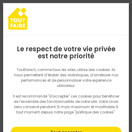
0
0
TROUVEZ VOTRE MAGASIN TOUT FAIRE
Choisir mon magasin
Saisissez votre région pour les informations de stock et de
livraison. Votre emplacement ne sera pas partagé.
Le respect de votre vie privée
Retrouvez les délais et options de
est notre priorité
Accueil
PRODUITS
Outillage & équipement
Trusquin plaque de 
livraison ainsi que les disponibiltiés en
magasin
P. ex. Ile de france
Toutfaire.fr, comme tous les sites, utilise des cookies. Ils
nous permettent d’établir des statistiques, d’améliorer nos
performances et de personnaliser votre expérience
Rechercher
utilisateur.
Il est recommandé "d'accepter" ces cookies pour bénéficier
Nous utilisons des cookies pour fournir ce service. En
de l’ensemble des fonctionnalités de notre site. Votre choix
savoir plus sur la façon dont nous utilisons les cookies
sera conservé pendant 12 mois maximum et modifiable à
dans notre politique.
tout moment depuis notre page "politique des cookies".