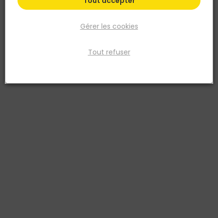
Tout accepter
Gérer les cookies
Tout refuser
IRONSIDE
Trusquin plaque de plâtre réglable- Ironside
Réf. 3394661024442
trusquin réglable pour plaque de plâtre
Voir plus
Fiche produit
Prix
TTC