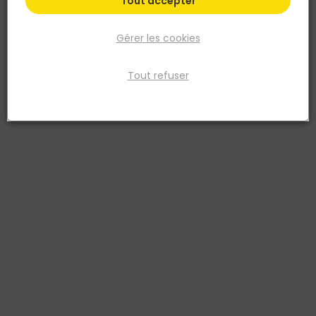
Tout accepter
Gérer les cookies
Tout refuser
GAH ALBERTS
TUBE RECTANGULAIRE LISSE ACIER 40 X 30 X 1.5 EN 1
ML
Réf. 4004338432553
tube rect lisse acier 40x30x1,5 en 1ml lamine a froid
Voir plus
Fiche produit
Prix
TTC