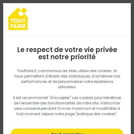
0
0
TROUVEZ VOTRE MAGASIN TOUT FAIRE
Choisir mon magasin
Saisissez votre région pour les informations de stock et de
livraison. Votre emplacement ne sera pas partagé.
Le respect de votre vie privée
Retrouvez les délais et options de
est notre priorité
Accueil
PRODUITS
Quincaillerie, électricité
Quincaillerie bâtime
livraison ainsi que les disponibiltiés en
magasin
P. ex. Ile de france
Toutfaire.fr, comme tous les sites, utilise des cookies. Ils
nous permettent d’établir des statistiques, d’améliorer nos
performances et de personnaliser votre expérience
Rechercher
utilisateur.
Il est recommandé "d'accepter" ces cookies pour bénéficier
Nous utilisons des cookies pour fournir ce service. En
de l’ensemble des fonctionnalités de notre site. Votre choix
savoir plus sur la façon dont nous utilisons les cookies
sera conservé pendant 12 mois maximum et modifiable à
dans notre politique.
tout moment depuis notre page "politique des cookies".