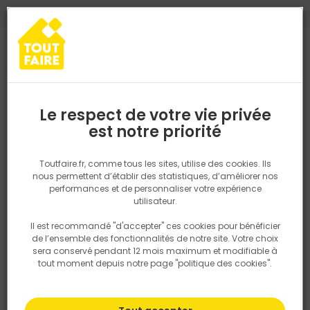
0
0
TROUVEZ VOTRE MAGASIN TOUT FAIRE
Choisir mon magasin
Saisissez votre région pour les informations de stock et de
livraison. Votre emplacement ne sera pas partagé.
Le respect de votre vie privée
Retrouvez les délais et options de
est notre priorité
Accueil
PRODUITS
Revêtement sol et mur, finition
Parquet, lam
livraison ainsi que les disponibiltiés en
magasin
P. ex. Ile de france
Toutfaire.fr, comme tous les sites, utilise des cookies. Ils
nous permettent d’établir des statistiques, d’améliorer nos
performances et de personnaliser votre expérience
Rechercher
utilisateur.
Il est recommandé "d'accepter" ces cookies pour bénéficier
Nous utilisons des cookies pour fournir ce service. En
de l’ensemble des fonctionnalités de notre site. Votre choix
savoir plus sur la façon dont nous utilisons les cookies
sera conservé pendant 12 mois maximum et modifiable à
dans notre politique.
tout moment depuis notre page "politique des cookies".