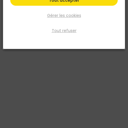
Tout accepter
Gérer les cookies
Tout refuser
ALSAFLOORING
Vinyle Souple IZY - 180x1220mm ép.4,3mm - H07
Chêne Coron
Réf. 3512485644930
Couche d'usure 0,30 mm, à clipser angle/angle, 4 micro-
chanfreins, classe d'usage 23/31. Vendu par paquet de 1,76 m2.
Voir plus