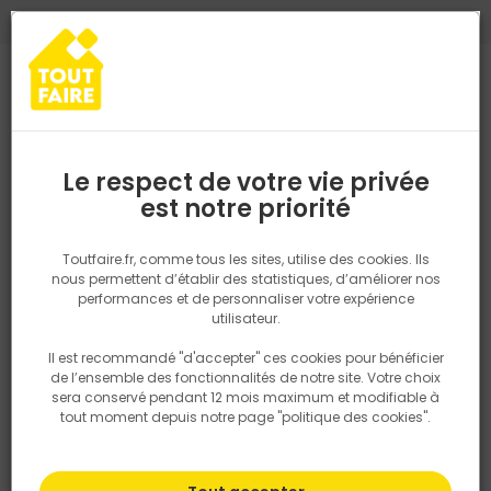
0
0
TROUVEZ VOTRE MAGASIN TOUT FAIRE
Choisir mon magasin
Saisissez votre région pour les informations de stock et de
livraison. Votre emplacement ne sera pas partagé.
Le respect de votre vie privée
Retrouvez les délais et options de
est notre priorité
Accueil
PRODUITS
Revêtement sol et mur, finition
Carrelage
livraison ainsi que les disponibiltiés en
magasin
P. ex. Ile de france
Toutfaire.fr, comme tous les sites, utilise des cookies. Ils
nous permettent d’établir des statistiques, d’améliorer nos
performances et de personnaliser votre expérience
Rechercher
utilisateur.
Il est recommandé "d'accepter" ces cookies pour bénéficier
Nous utilisons des cookies pour fournir ce service. En
de l’ensemble des fonctionnalités de notre site. Votre choix
savoir plus sur la façon dont nous utilisons les cookies
sera conservé pendant 12 mois maximum et modifiable à
dans notre politique.
tout moment depuis notre page "politique des cookies".