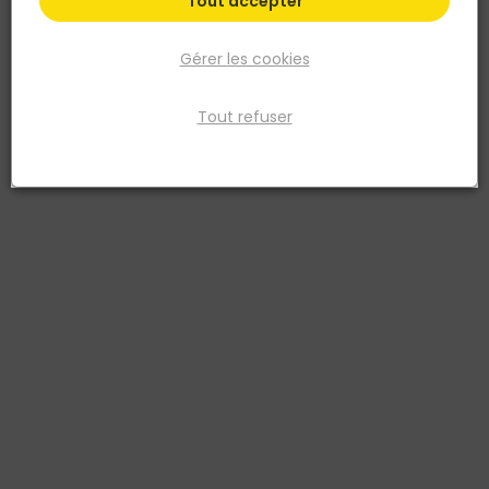
Tout accepter
Gérer les cookies
Tout refuser
NOVOCERAM
Angle externe Sortant carrelage STANDARD
3x10cm - Gris 415
Réf. 3700911302435
angle externe plinthe a gorge carrelage no standard 3 x 10 cm gris
415
Voir plus