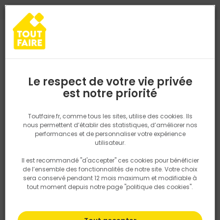
0
0
TROUVEZ VOTRE MAGASIN TOUT FAIRE
Choisir mon magasin
Saisissez votre région pour les informations de stock et de
livraison. Votre emplacement ne sera pas partagé.
Le respect de votre vie privée
Retrouvez les délais et options de
est notre priorité
Accueil
PRODUITS
Revêtement sol et mur, finition
Carrelage
livraison ainsi que les disponibiltiés en
magasin
P. ex. Ile de france
Toutfaire.fr, comme tous les sites, utilise des cookies. Ils
nous permettent d’établir des statistiques, d’améliorer nos
performances et de personnaliser votre expérience
Rechercher
utilisateur.
Il est recommandé "d'accepter" ces cookies pour bénéficier
Nous utilisons des cookies pour fournir ce service. En
de l’ensemble des fonctionnalités de notre site. Votre choix
savoir plus sur la façon dont nous utilisons les cookies
sera conservé pendant 12 mois maximum et modifiable à
dans notre politique.
tout moment depuis notre page "politique des cookies".