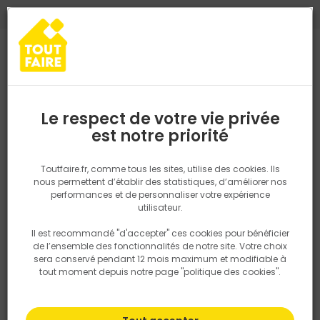
0
0
TROUVEZ VOTRE MAGASIN TOUT FAIRE
Choisir mon magasin
Saisissez votre région pour les informations de stock et de
livraison. Votre emplacement ne sera pas partagé.
Le respect de votre vie privée
Retrouvez les délais et options de
est notre priorité
Accueil
PRODUITS
Isolation, Cloison
Cloison
Trappe de vis
livraison ainsi que les disponibiltiés en
magasin
P. ex. Ile de france
Toutfaire.fr, comme tous les sites, utilise des cookies. Ils
nous permettent d’établir des statistiques, d’améliorer nos
performances et de personnaliser votre expérience
Rechercher
utilisateur.
Il est recommandé "d'accepter" ces cookies pour bénéficier
Nous utilisons des cookies pour fournir ce service. En
de l’ensemble des fonctionnalités de notre site. Votre choix
savoir plus sur la façon dont nous utilisons les cookies
sera conservé pendant 12 mois maximum et modifiable à
dans notre politique.
tout moment depuis notre page "politique des cookies".