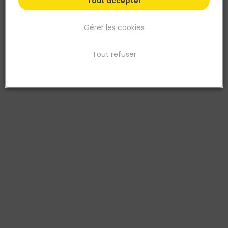
Tout accepter
Gérer les cookies
Tout refuser
SEMIN
Trappe de visite métallique laquée Blanche - 200
x 200MM
Réf. 3585501036170
Trappe de visite métallique 200 x 200 mm en acier galvanisé
laqué blanc RAL 9016, conçue pour une intégration discrète et
durable dans tous types de cloisons ou plafonds. Grâce à son
système d’ouverture par pression (poussez/lâchez) et à ses