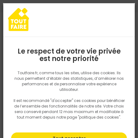
0
0
TROUVEZ VOTRE MAGASIN TOUT FAIRE
Choisir mon magasin
Saisissez votre région pour les informations de stock et de
livraison. Votre emplacement ne sera pas partagé.
Le respect de votre vie privée
Retrouvez les délais et options de
est notre priorité
Accueil
PRODUITS
Outillage & équipement
BURIN PLAT SDS MA
livraison ainsi que les disponibiltiés en
magasin
P. ex. Ile de france
Toutfaire.fr, comme tous les sites, utilise des cookies. Ils
nous permettent d’établir des statistiques, d’améliorer nos
performances et de personnaliser votre expérience
Rechercher
utilisateur.
Il est recommandé "d'accepter" ces cookies pour bénéficier
Nous utilisons des cookies pour fournir ce service. En
de l’ensemble des fonctionnalités de notre site. Votre choix
savoir plus sur la façon dont nous utilisons les cookies
sera conservé pendant 12 mois maximum et modifiable à
dans notre politique.
tout moment depuis notre page "politique des cookies".