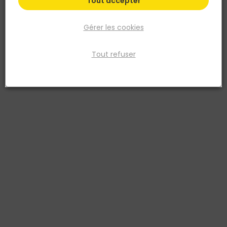
Tout accepter
Gérer les cookies
Tout refuser
DIAGER
BURIN PLAT SDS MAX 50 X 360 MM
Réf. 3336600063556
Burin plat haute résistance compatible avec les perforateurs
emmanchement SDS Max. Pour tous travaux de démolition. Acier
haute résistance.
Voir plus