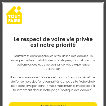
0
0
TROUVEZ VOTRE MAGASIN TOUT FAIRE
Choisir mon magasin
Saisissez votre région pour les informations de stock et de
livraison. Votre emplacement ne sera pas partagé.
Le respect de votre vie privée
Retrouvez les délais et options de
est notre priorité
Accueil
PRODUITS
Outillage & équipement
Outillage à main
livraison ainsi que les disponibiltiés en
magasin
P. ex. Ile de france
Toutfaire.fr, comme tous les sites, utilise des cookies. Ils
nous permettent d’établir des statistiques, d’améliorer nos
performances et de personnaliser votre expérience
Rechercher
utilisateur.
Il est recommandé "d'accepter" ces cookies pour bénéficier
Nous utilisons des cookies pour fournir ce service. En
de l’ensemble des fonctionnalités de notre site. Votre choix
savoir plus sur la façon dont nous utilisons les cookies
sera conservé pendant 12 mois maximum et modifiable à
dans notre politique.
tout moment depuis notre page "politique des cookies".