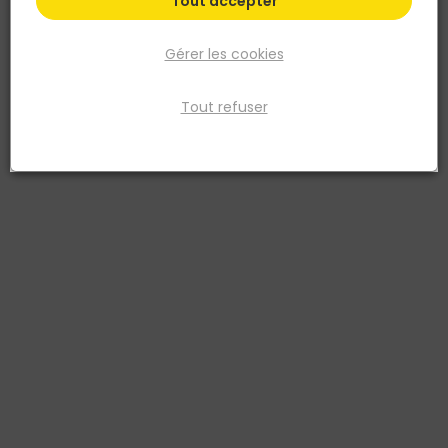
Tout accepter
Gérer les cookies
Tout refuser
IRONSIDE
Clé mixte à cliquet - Jeu de 8 pièces
Réf. 3394661022080
Clé à cliquet 8 pièces. 8, 10, 11, 12, 13, 14, 17, 19 mm. 72 dents, CR-V
6140, Forgé. Satiné. Clé à cliquet réversible décalée de 15 degrés.
Voir plus
Fiche produit