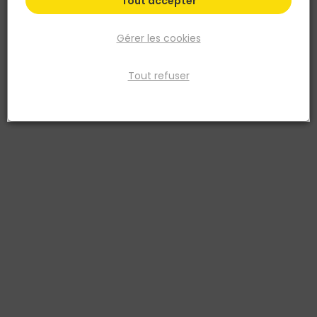
Tout accepter
Gérer les cookies
Tout refuser
STANLEY
Niveau Trapézoïdal FATMAX MLH - 40cm
Réf. 3253561423123
Plus grande fiole horizontale pour une meilleure visibilité - Précision
0,5 mm/m - Base plus large de 20% vs l’ancien modèle - Nouveau
design plus ergonomique et semelle usinée
Voir plus
Fiche produit