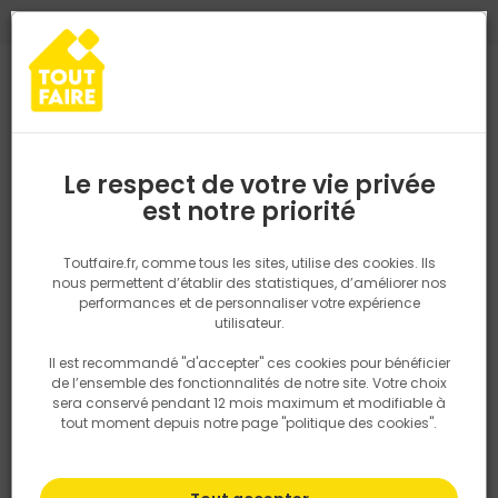
0
0
TROUVEZ VOTRE MAGASIN TOUT FAIRE
Choisir mon magasin
Saisissez votre région pour les informations de stock et de
livraison. Votre emplacement ne sera pas partagé.
Le respect de votre vie privée
Retrouvez les délais et options de
est notre priorité
Accueil
PRODUITS
Outillage & équipement
Outillage à main
livraison ainsi que les disponibiltiés en
magasin
P. ex. Ile de france
Toutfaire.fr, comme tous les sites, utilise des cookies. Ils
nous permettent d’établir des statistiques, d’améliorer nos
performances et de personnaliser votre expérience
Rechercher
utilisateur.
Il est recommandé "d'accepter" ces cookies pour bénéficier
Nous utilisons des cookies pour fournir ce service. En
de l’ensemble des fonctionnalités de notre site. Votre choix
savoir plus sur la façon dont nous utilisons les cookies
sera conservé pendant 12 mois maximum et modifiable à
dans notre politique.
tout moment depuis notre page "politique des cookies".