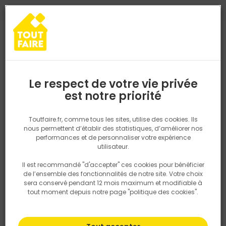
0
0
TROUVEZ VOTRE MAGASIN TOUT FAIRE
Choisir mon magasin
Saisissez votre région pour les informations de stock et de
livraison. Votre emplacement ne sera pas partagé.
Le respect de votre vie privée
Retrouvez les délais et options de
est notre priorité
Accueil
PRODUITS
Outillage & équipement
Outillage à main
livraison ainsi que les disponibiltiés en
magasin
P. ex. Ile de france
Toutfaire.fr, comme tous les sites, utilise des cookies. Ils
nous permettent d’établir des statistiques, d’améliorer nos
performances et de personnaliser votre expérience
Rechercher
utilisateur.
Il est recommandé "d'accepter" ces cookies pour bénéficier
Nous utilisons des cookies pour fournir ce service. En
de l’ensemble des fonctionnalités de notre site. Votre choix
savoir plus sur la façon dont nous utilisons les cookies
sera conservé pendant 12 mois maximum et modifiable à
dans notre politique.
tout moment depuis notre page "politique des cookies".