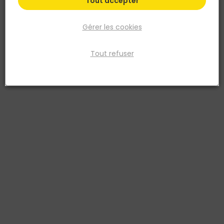
Tout accepter
Gérer les cookies
Tout refuser
THEARD
Pince à sertir pour profilés - Utilisation à 1 main
Réf. 3561810065070
Pour le sertissage rapide sans utilisation de vis ou de rivets. Avec
ressort de rappel. Utilisation à une main. Capacité maxi 0,8 + 0,8
mm. Poignées ergonomiques bi-matière. Poids : 568 gr. Longueur
totale : 270 mm