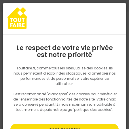
0
0
TROUVEZ VOTRE MAGASIN TOUT FAIRE
Choisir mon magasin
Saisissez votre région pour les informations de stock et de
livraison. Votre emplacement ne sera pas partagé.
Le respect de votre vie privée
Retrouvez les délais et options de
est notre priorité
Accueil
PRODUITS
Isolation, Cloison
Cloison
PANNEAU OSB-3
livraison ainsi que les disponibiltiés en
magasin
P. ex. Ile de france
Toutfaire.fr, comme tous les sites, utilise des cookies. Ils
nous permettent d’établir des statistiques, d’améliorer nos
performances et de personnaliser votre expérience
Rechercher
utilisateur.
Il est recommandé "d'accepter" ces cookies pour bénéficier
Nous utilisons des cookies pour fournir ce service. En
de l’ensemble des fonctionnalités de notre site. Votre choix
savoir plus sur la façon dont nous utilisons les cookies
sera conservé pendant 12 mois maximum et modifiable à
dans notre politique.
tout moment depuis notre page "politique des cookies".