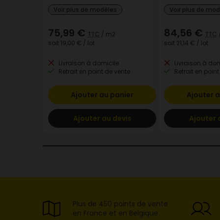
Voir plus de modèles
Voir plus de mo
75,99 €
84,56 €
TTC
/ m2
TTC
soit
19,00 €
/ lot
soit
21,14 €
/ lot
Livraison à domicile
Livraison à dom
Retrait en point de vente
Retrait en point
Ajouter au panier
Ajouter a
Ajouter au devis
Ajouter 
Plus de 450 points de vente
en France et en Belgique