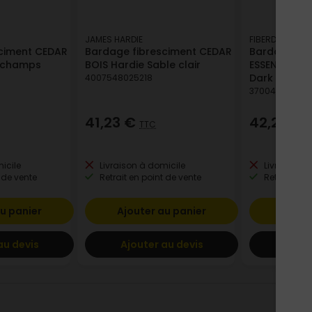
JAMES HARDIE
FIBERDECK
ciment CEDAR
Bardage fibresciment CEDAR
Bardage en
s champs
BOIS Hardie Sable clair
ESSENTIAL - 
Dark Grey
4007548025218
370042181997
41,23 €
42,21 €
TTC
T
icile
Livraison à domicile
Livraison à
 de vente
Retrait en point de vente
Retrait en p
u panier
Ajouter au panier
Ajout
au devis
Ajouter au devis
Ajout