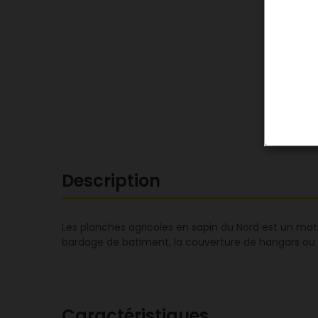
Description
Les planches agricoles en sapin du Nord est un matér
bardage de batiment, la couverture de hangars ou d'
Caractéristiques