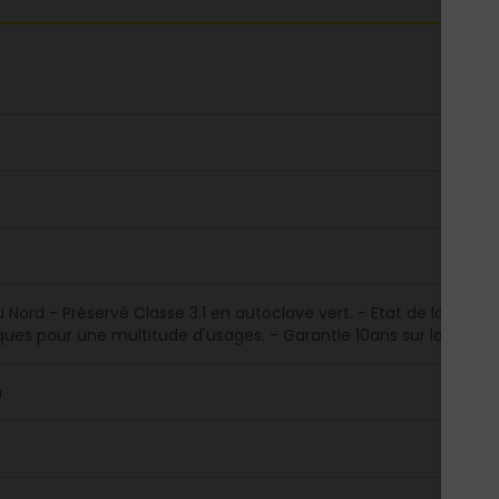
u Nord - Préservé Classe 3.1 en autoclave vert. - Etat de la surfa
es pour une multitude d'usages. - Garantie 10ans sur la préser
m