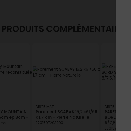
PRODUITS COMPLÉMENTAIRES
DISTRIMAT
DISTRIMAT
KY MOUNTAIN
Parement SCABAS 15,2 x61/66
PAREMENT SP
,5cm ép.3cm -
x 1,7 cm - Pierre Naturelle
BORD SCIE T
ite
5/7,5/10 X LL
3701597203290
370159720623