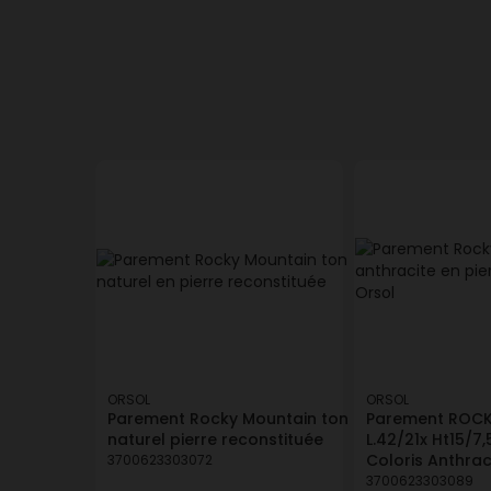
ORSOL
ORSOL
Parement Rocky Mountain ton
Parement ROC
naturel pierre reconstituée
L.42/21x Ht15/7
Coloris Anthrac
3700623303072
3700623303089