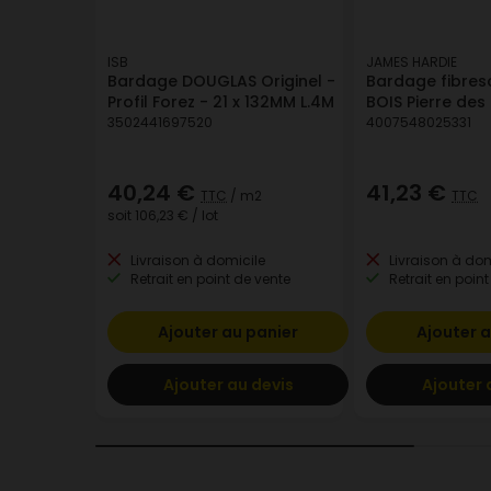
ISB
JAMES HARDIE
Bardage DOUGLAS Originel -
Bardage fibres
Profil Forez - 21 x 132MM L.4M
BOIS Pierre de
3502441697520
4007548025331
40,24 €
41,23 €
TTC
/ m2
TTC
soit
106,23 €
/ lot
Livraison à domicile
Livraison à dom
Retrait en point de vente
Retrait en point
Ajouter au panier
Ajouter a
Ajouter au devis
Ajouter 