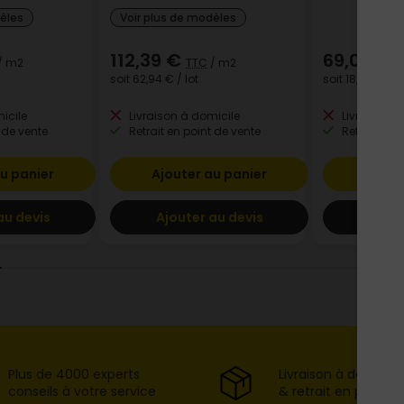
dèles
Voir plus de modèles
112,39 €
69,03 €
/ m2
TTC
/ m2
T
soit
62,94 €
/ lot
soit
18,98 €
/ lo
icile
Livraison à domicile
Livraison à
 de vente
Retrait en point de vente
Retrait en p
u panier
Ajouter au panier
Ajout
au devis
Ajouter au devis
Ajout
Plus de 4000 experts
Livraison à domicil
conseils à votre service
& retrait en point d