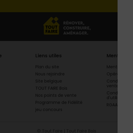
e
Liens utiles
Mentions
Plan du site
Mentions lég
Nous rejoindre
Opération 
Site belgique
Conditions g
vente
TOUT FAIRE Bois
Conditions g
Nos points de vente
d'utilisation
Programme de Fidélité
RGAA
jeu concours
© Tout Faire | Tout Faire Bois