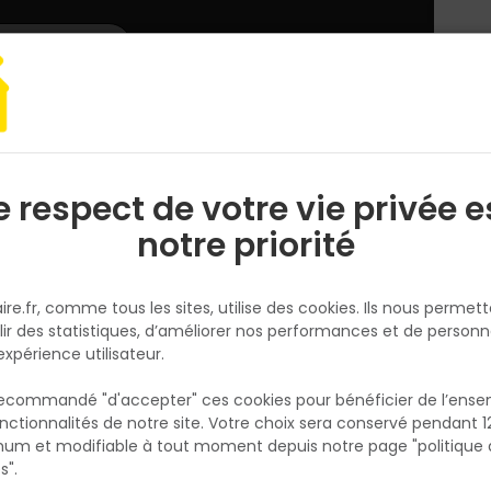
L'enseigne
Nous rejoindre
Services
DEMANDER
CATALOGUES
UN
DEVIS/PRIX
 de Bardage AGRICOLE - 19x175mm L.5,40m
e respect de votre vie privée e
S
l
notre priorité
ISB
Planche de Bardage AGRICOLE
ire.fr, comme tous les sites, utilise des cookies. Ils nous permet
19x175mm L.5,40m
lir des statistiques, d’améliorer nos performances et de personn
Réf. 3502441260090
expérience utilisateur.
Les planches agricoles en sapin du Nord est
 recommandé "d'accepter" ces cookies pour bénéficier de l’ens
matériau durable; traité pour résister aux
nctionnalités de notre site. Votre choix sera conservé pendant 1
N
intempéries. Elle est idéale pour une multit
p
um et modifiable à tout moment depuis notre page "politique 
p
d'usages, tels que le de bardage de batiment
s".
couverture de hangars ou d'abris. Elle est