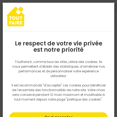
0
0
TROUVEZ VOTRE MAGASIN TOUT FAIRE
Choisir mon magasin
Saisissez votre région pour les informations de stock et de
livraison. Votre emplacement ne sera pas partagé.
Le respect de votre vie privée
Retrouvez les délais et options de
est notre priorité
Accueil
PRODUITS
Isolation, Cloison
Cloison
PLAQUE FIBRES
livraison ainsi que les disponibiltiés en
magasin
P. ex. Ile de france
Toutfaire.fr, comme tous les sites, utilise des cookies. Ils
nous permettent d’établir des statistiques, d’améliorer nos
performances et de personnaliser votre expérience
Rechercher
utilisateur.
Il est recommandé "d'accepter" ces cookies pour bénéficier
Nous utilisons des cookies pour fournir ce service. En
de l’ensemble des fonctionnalités de notre site. Votre choix
savoir plus sur la façon dont nous utilisons les cookies
sera conservé pendant 12 mois maximum et modifiable à
dans notre politique.
tout moment depuis notre page "politique des cookies".