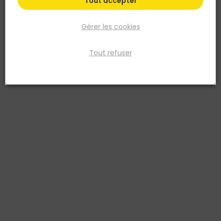
Tout accepter
Gérer les cookies
Tout refuser
FERMACELL
PLAQUE FIBRES GYPSE 2 BORDS AMINCIS 3000 X 1200
X 12.5 MM
Réf. 4007548004633
PLAQ FIBRES-GYPSE 2B AM 3000X1200 12,5MM
Voir plus
Existe aussi en :
2500x1200mm
2600x1200mm
2800x1200mm