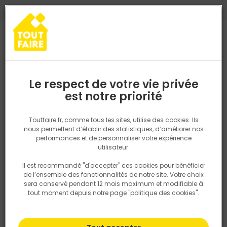
0
0
TROUVEZ VOTRE MAGASIN TOUT FAIRE
Choisir mon magasin
Saisissez votre région pour les informations de stock et de
livraison. Votre emplacement ne sera pas partagé.
Le respect de votre vie privée
Retrouvez les délais et options de
est notre priorité
Accueil
PRODUITS
Gros oeuvre, charpente, couverture
Matéria
livraison ainsi que les disponibiltiés en
magasin
P. ex. Ile de france
Toutfaire.fr, comme tous les sites, utilise des cookies. Ils
nous permettent d’établir des statistiques, d’améliorer nos
performances et de personnaliser votre expérience
Rechercher
utilisateur.
Il est recommandé "d'accepter" ces cookies pour bénéficier
Nous utilisons des cookies pour fournir ce service. En
de l’ensemble des fonctionnalités de notre site. Votre choix
savoir plus sur la façon dont nous utilisons les cookies
sera conservé pendant 12 mois maximum et modifiable à
dans notre politique.
tout moment depuis notre page "politique des cookies".