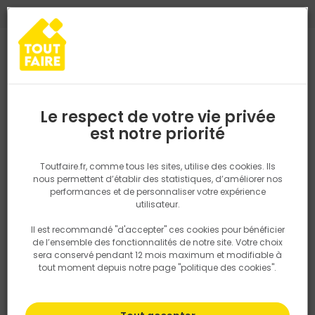
0
0
TROUVEZ VOTRE MAGASIN TOUT FAIRE
Choisir mon magasin
Saisissez votre région pour les informations de stock et de
livraison. Votre emplacement ne sera pas partagé.
Le respect de votre vie privée
Retrouvez les délais et options de
est notre priorité
Accueil
PRODUITS
Isolation, Cloison
Cloison
Enduit de reb
livraison ainsi que les disponibiltiés en
magasin
P. ex. Ile de france
Toutfaire.fr, comme tous les sites, utilise des cookies. Ils
nous permettent d’établir des statistiques, d’améliorer nos
performances et de personnaliser votre expérience
Rechercher
utilisateur.
Il est recommandé "d'accepter" ces cookies pour bénéficier
Nous utilisons des cookies pour fournir ce service. En
de l’ensemble des fonctionnalités de notre site. Votre choix
savoir plus sur la façon dont nous utilisons les cookies
sera conservé pendant 12 mois maximum et modifiable à
dans notre politique.
tout moment depuis notre page "politique des cookies".